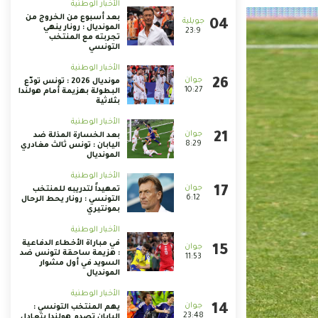
الأخبار الوطنية
بعد أسبوع من الخروج من
المونديال : رونار ينهي
23:9
تجربته مع المنتخب
التونسي
الأخبار الوطنية
مونديال 2026 : تونس تودّع
10:27
البطولة بهزيمة أمام هولندا
بثلاثية
الأخبار الوطنية
بعد الخسارة المذلة ضد
8:29
اليابان : تونس ثالث مغادري
المونديال
الأخبار الوطنية
تمهيداً لتدريبه للمنتخب
6:12
التونسي : رونار يحط الرحال
بمونتيري
الأخبار الوطنية
في مباراة الأخطاء الدفاعية
: هزيمة ساحقة لتونس ضد
11:53
السويد في أول مشوار
المونديال
الأخبار الوطنية
يهم المنتخب التونسي :
23:48
اليابان تصدم هولندا بتعادل