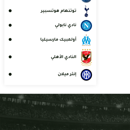
توتنهام هوتسبير
نادي نابولي
أولمبيك مارسيليا
النادي الأهلي
إنتر ميلان