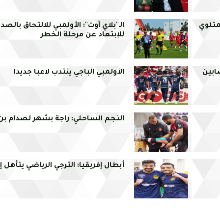
متلوي
الـ''بلاي آوت'': الأولمبي للالتحاق بالصد
للإبتعاد عن مرحلة الخطر
ابين
الأولمبي الباجي ينتدب لاعبا جديدا
النجم الساحلي: راجة بشهر لصدام بن 
أبطال إفريقيا: الترجي الرياضي يتأهل إل