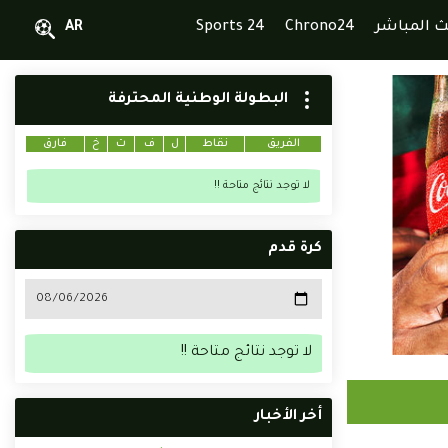
ث المباشر
Chrono24
Sports 24
AR
البطولة الوطنية المحترفة
الفريق
نقاط
ل
ف
ت
خ
فارق
لا توجد نتائج متاحة !!
كرة قدم
لا توجد نتائج متاحة !!
أخر الأخبار