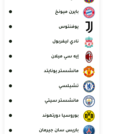
بايرن ميونخ
يوفنتوس
نادي ليفربول
إيه سي ميلان
مانشستر يونايتد
تشيلسي
مانشستر سيتي
بوروسيا دورتموند
باريس سان جيرمان