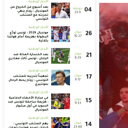
الأخبار الوطنية
بعد أسبوع من الخروج من
المونديال : رونار ينهي
23:9
تجربته مع المنتخب
التونسي
الأخبار الوطنية
مونديال 2026 : تونس تودّع
10:27
البطولة بهزيمة أمام هولندا
بثلاثية
الأخبار الوطنية
بعد الخسارة المذلة ضد
8:29
اليابان : تونس ثالث مغادري
المونديال
الأخبار الوطنية
تمهيداً لتدريبه للمنتخب
6:12
التونسي : رونار يحط الرحال
بمونتيري
الأخبار الوطنية
في مباراة الأخطاء الدفاعية
: هزيمة ساحقة لتونس ضد
11:53
السويد في أول مشوار
المونديال
الأخبار الوطنية
يهم المنتخب التونسي :
23:48
اليابان تصدم هولندا بتعادل