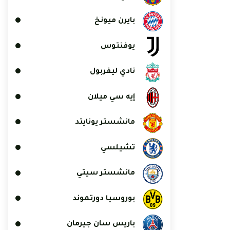
بايرن ميونخ
يوفنتوس
نادي ليفربول
إيه سي ميلان
مانشستر يونايتد
تشيلسي
مانشستر سيتي
بوروسيا دورتموند
باريس سان جيرمان