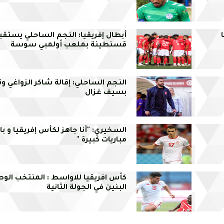
أبطال إفريقيا: النجم الساحلي يستق
قسنطينة بملعب أولمبي سوسة
النجم الساحلي: إقالة شاكر الزواغي 
بسيف غزال
السخيري: "أنا جاهز لكأس إفريقيا و ب
مباريات كبيرة "
كأس افريقيا للاواسط : المنتخب الوط
البنين في الجولة الثانية