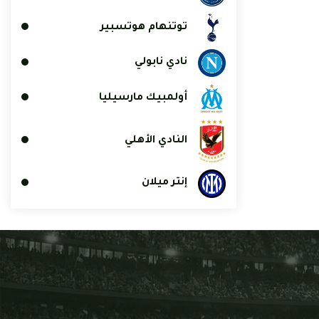
توتنهام هوتسبير
نادي نابولي
أولمبيك مارسيليا
النادي الأهلي
إنتر ميلان