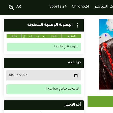
ث المباشر
Chrono24
Sports 24
AR
البطولة الوطنية المحترفة
الفريق
نقاط
ل
ف
ت
خ
فارق
لا توجد نتائج متاحة !!
كرة قدم
لا توجد نتائج متاحة !!
أخر الأخبار