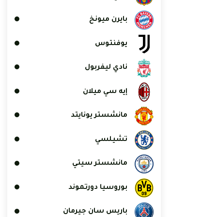
بايرن ميونخ
يوفنتوس
نادي ليفربول
إيه سي ميلان
مانشستر يونايتد
تشيلسي
مانشستر سيتي
بوروسيا دورتموند
باريس سان جيرمان