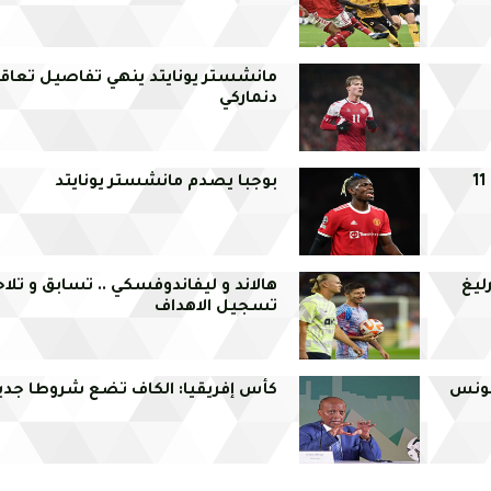
مانشستر يونايتد ينهي تفاصيل تعاق
دنماركي
بوجبا يصدم مانشستر يونايتد
ليغ
هالاند و ليفاندوفسكي .. تسابق و تلا
تسجيل الاهداف
لتونس
كأس إفريقيا: الكاف تضع شروطا جدي