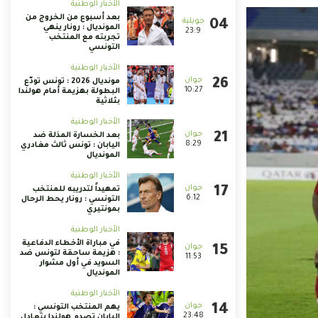
الأخبار الوطنية
بعد أسبوع من الخروج من
المونديال : رونار ينهي
23:9
تجربته مع المنتخب
التونسي
الأخبار الوطنية
مونديال 2026 : تونس تودّع
10:27
البطولة بهزيمة أمام هولندا
بثلاثية
الأخبار الوطنية
بعد الخسارة المذلة ضد
8:29
اليابان : تونس ثالث مغادري
المونديال
الأخبار الوطنية
تمهيداً لتدريبه للمنتخب
6:12
التونسي : رونار يحط الرحال
بمونتيري
الأخبار الوطنية
في مباراة الأخطاء الدفاعية
: هزيمة ساحقة لتونس ضد
11:53
السويد في أول مشوار
المونديال
الأخبار الوطنية
يهم المنتخب التونسي :
23:48
اليابان تصدم هولندا بتعادل