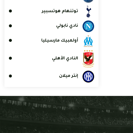
توتنهام هوتسبير
نادي نابولي
أولمبيك مارسيليا
النادي الأهلي
إنتر ميلان