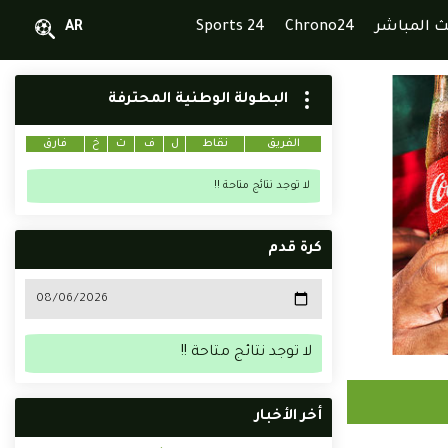
ث المباشر
Chrono24
Sports 24
AR
البطولة الوطنية المحترفة
الفريق
نقاط
ل
ف
ت
خ
فارق
لا توجد نتائج متاحة !!
كرة قدم
لا توجد نتائج متاحة !!
أخر الأخبار