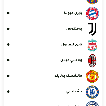
بايرن ميونخ
يوفنتوس
نادي ليفربول
إيه سي ميلان
مانشستر يونايتد
تشيلسي