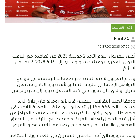
الأخبار العالمية
Foot24
2023-07-02 16:37:00
أعلن ليفربول اليوم الأحد 2 جويلية 2023 عن تعاقده مع اللاعب
الدولي المجري دومينيك سوبوسلاي إلى غاية 2028 قادما من
لايبزيغ.
وقدم ليفربول لاعبه الجديد عبر صفحاته الرسمية في مواقع
التواصل الإجتماعي بالرقم السابق لأسطورة النادي ستيفان
جيرارد والذي كان بحوزة نابي كيتا المنتقل بدوره إلى فيردر بريمن.
ووفقا لخبير انتقالات اللاعبين فابريزيو رومانو فإن إدارة الريدز
حسمت الصفقة مقابل 70 مليون يورو نظرا لأهمية اللاعب في
مخططات يورجن كلوب الذي يبحث عن لاعب متعدد المراكز من
أجل فتح المجال لهداف الفريق محمد صلاح للتركيز على العمق
الهجومي والتقليل من مهامه في صناعة اللعب وخلق الفرص.
ويعد سوبوسلاي أحد اللاعبين المميزين في اللعب وراء المهاجم