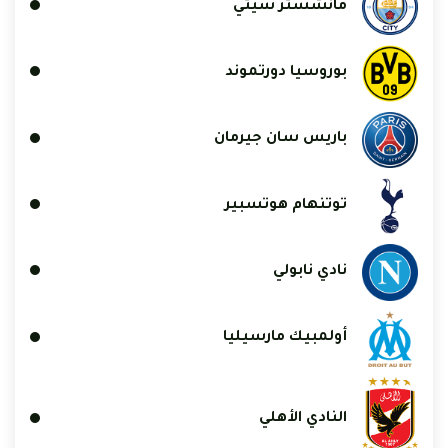
مانشستر سيتي
بوروسيا دورتموند
باريس سان جيرمان
توتنهام هوتسبير
نادي نابولي
أولمبيك مارسيليا
النادي الأهلي