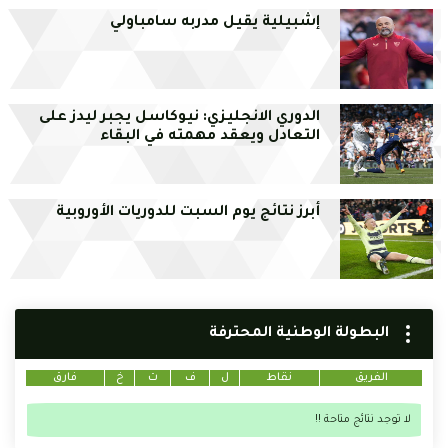
إشبيلية يقيل مدربه سامباولي
الدوري الانجليزي: نيوكاسل يجبر ليدز على
التعادل ويعقد مهمته في البقاء
أبرز نتائج يوم السبت للدوريات الأوروبية
البطولة الوطنية المحترفة
الفريق
نقاط
ل
ف
ت
خ
فارق
لا توجد نتائج متاحة !!