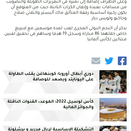
وعلى الأطراف إضافة إلى تميزه في التمريرات الطويلة والتصويب
من مسافات بعيدة وإتقان الكرات الثابتة حيث من المتوقع أن
يكون ركيزة أساسية رفقة المتألق ماك أليستر والثلاثي صلاح
وجاكبو ولويس دياز.
يذكر أن النجم الدولي المجري لعب لمدة موسمين مع لايبزيغ
خاض خلالهما 86 مباراة وسجل 19 هدفا وساهم في تحقيق لقبين
متتالين لكأس ألمانيا.
دوري أبطال أوروبا: كوبنهاغن يقلب الطاولة
على اليونايتد ويصعد للوصافة
كأس لوسيل 2022: الموعد، القنوات الناقلة
والجوائز المالية
التشكيلة الاساسية لريال مدريد و برشلونة