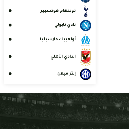
توتنهام هوتسبير
نادي نابولي
أولمبيك مارسيليا
النادي الأهلي
إنتر ميلان