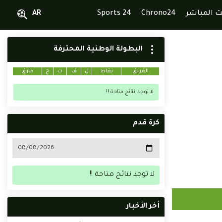
ث المباشر
Chrono24
Sports 24
AR
البطولة الوطنية المحترفة
الفريق
نقاط
ل
ف
ت
خ
فارق
لا توجد نتائج متاحة !!
كرة قدم
لا توجد نتائج متاحة !!
أخر الأخبار