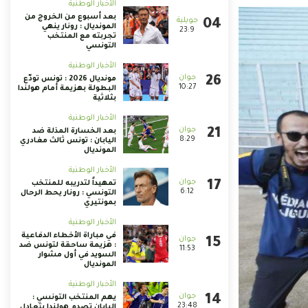
الأخبار الوطنية
بعد أسبوع من الخروج من
المونديال : رونار ينهي
23:9
تجربته مع المنتخب
التونسي
الأخبار الوطنية
مونديال 2026 : تونس تودّع
10:27
البطولة بهزيمة أمام هولندا
بثلاثية
الأخبار الوطنية
بعد الخسارة المذلة ضد
8:29
اليابان : تونس ثالث مغادري
المونديال
الأخبار الوطنية
تمهيداً لتدريبه للمنتخب
6:12
التونسي : رونار يحط الرحال
بمونتيري
الأخبار الوطنية
في مباراة الأخطاء الدفاعية
: هزيمة ساحقة لتونس ضد
11:53
السويد في أول مشوار
المونديال
الأخبار الوطنية
يهم المنتخب التونسي :
23:48
اليابان تصدم هولندا بتعادل