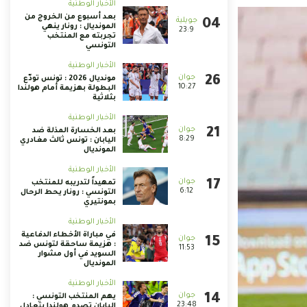
الأخبار الوطنية
بعد أسبوع من الخروج من
المونديال : رونار ينهي
23:9
تجربته مع المنتخب
التونسي
الأخبار الوطنية
مونديال 2026 : تونس تودّع
10:27
البطولة بهزيمة أمام هولندا
بثلاثية
الأخبار الوطنية
بعد الخسارة المذلة ضد
8:29
اليابان : تونس ثالث مغادري
المونديال
الأخبار الوطنية
تمهيداً لتدريبه للمنتخب
6:12
التونسي : رونار يحط الرحال
بمونتيري
الأخبار الوطنية
في مباراة الأخطاء الدفاعية
: هزيمة ساحقة لتونس ضد
11:53
السويد في أول مشوار
المونديال
الأخبار الوطنية
يهم المنتخب التونسي :
23:48
اليابان تصدم هولندا بتعادل