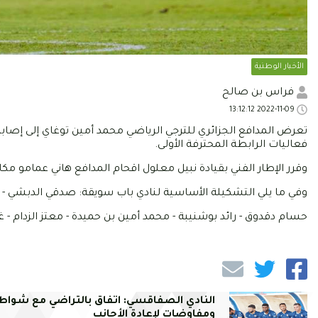
الأخبار الوطنية
فراس بن صالح
2022-11-09 13:12:12
تعرض المدافع الجزائري للترجي الرياضي محمد أمين توغاي إلى إصا
فعاليات الرابطة المحترفة الأولى.
وقرر الإطار الفني بقيادة نبيل معلول اقحام المدافع هاني عمامو م
وفي ما يلي التشكيلة الأساسية لنادي باب سويقة: صدقي الدبشي 
حسام دقدوق - رائد بوشنيبة - محمد أمين بن حميدة - معتز الزدام - غ
النادي الصفاقسي: اتفاق بالتراضي مع شواط
ومفاوضات لإعادة الأجانب