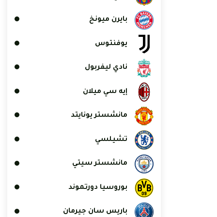
بايرن ميونخ
يوفنتوس
نادي ليفربول
إيه سي ميلان
مانشستر يونايتد
تشيلسي
مانشستر سيتي
بوروسيا دورتموند
باريس سان جيرمان