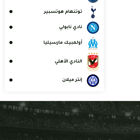
توتنهام هوتسبير
نادي نابولي
أولمبيك مارسيليا
النادي الأهلي
إنتر ميلان