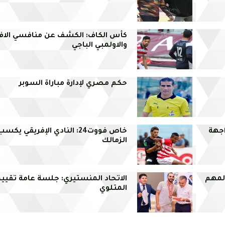
كأس الكاف: الكشف عن منافسي الاف
والاولمبي الباجي
حكم مصري لإدارة مباراة السوبر
رة لمواجهة
خاص فووت24: النادي الإفريقي 
الزمالك
المهم
الاتحاد المنستيري: جلسة عامة تقييم
المتلوي