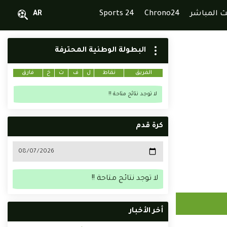
ث المباشر
Chrono24
Sports 24
AR
البطولة الوطنية المحترفة
الفريق
نقاط
ل
ف
ت
خ
فارق
لا توجد نتائج متاحة !!
كرة قدم
لا توجد نتائج متاحة !!
أخر الأخبار