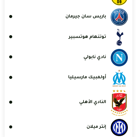
باريس سان جيرمان
توتنهام هوتسبير
نادي نابولي
أولمبيك مارسيليا
النادي الأهلي
إنتر ميلان