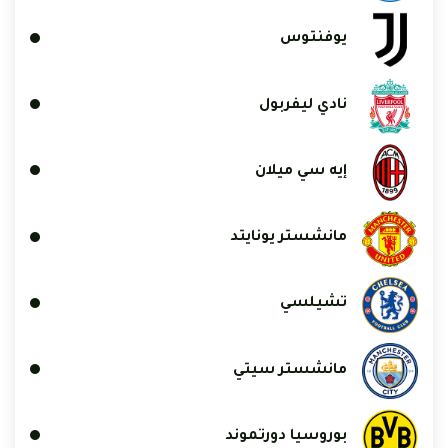
يوفنتوس
نادي ليفربول
إيه سي ميلان
مانشستر يونايتد
تشيلسي
مانشستر سيتي
بوروسيا دورتموند