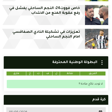
خاص فووت24: النجم الساحلي يفشل في
رفع عقوبة المنع من الانتداب
تعزيزات في تشكيلة النادي الصفاقسي
امام النجم الساحلي
البطولة الوطنية المحترفة
الفريق
نقاط
ل
ف
ت
خ
فارق
لا توجد نتائج متاحة !!
كرة قدم