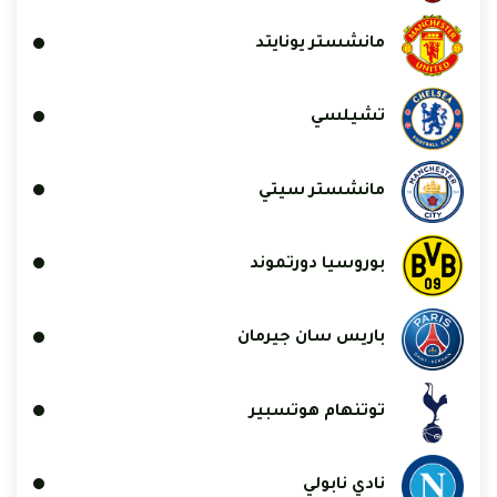
مانشستر يونايتد
تشيلسي
مانشستر سيتي
بوروسيا دورتموند
باريس سان جيرمان
توتنهام هوتسبير
نادي نابولي