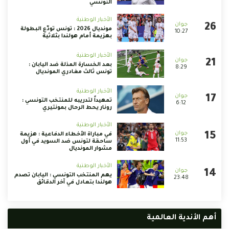
التونسي
الأخبار الوطنية
مونديال 2026 : تونس تودّع البطولة
10:27
بهزيمة أمام هولندا بثلاثية
الأخبار الوطنية
بعد الخسارة المذلة ضد اليابان :
8:29
تونس ثالث مغادري المونديال
الأخبار الوطنية
تمهيداً لتدريبه للمنتخب التونسي :
6:12
رونار يحط الرحال بمونتيري
الأخبار الوطنية
في مباراة الأخطاء الدفاعية : هزيمة
11:53
ساحقة لتونس ضد السويد في أول
مشوار المونديال
الأخبار الوطنية
يهم المنتخب التونسي : اليابان تصدم
23:48
هولندا بتعادل في آخر الدقائق
أهم الأندية العالمية