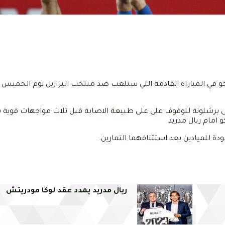
راوخو في المباراة القادمة التي ستلعب ضد منتخب البرازيل يوم الخم
الى برشلونة للوقوف على على طبيعة الاصابة قبل ثلاث مواجهات قوية 
و امام ريال مدريد
دة للميادين بعد استئنافهما التمارين.
ريال مدريد يمدد عقد لوكا مودريتش