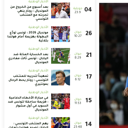
الأخبار الوطنية
بعد أسبوع من الخروج من
المونديال : رونار ينهي
23:9
تجربته مع المنتخب
التونسي
الأخبار الوطنية
مونديال 2026 : تونس تودّع
10:27
البطولة بهزيمة أمام هولندا
بثلاثية
الأخبار الوطنية
بعد الخسارة المذلة ضد
8:29
اليابان : تونس ثالث مغادري
المونديال
الأخبار الوطنية
تمهيداً لتدريبه للمنتخب
6:12
التونسي : رونار يحط الرحال
بمونتيري
الأخبار الوطنية
في مباراة الأخطاء الدفاعية
: هزيمة ساحقة لتونس ضد
11:53
السويد في أول مشوار
المونديال
الأخبار الوطنية
يهم المنتخب التونسي :
23:48
اليابان تصدم هولندا بتعادل