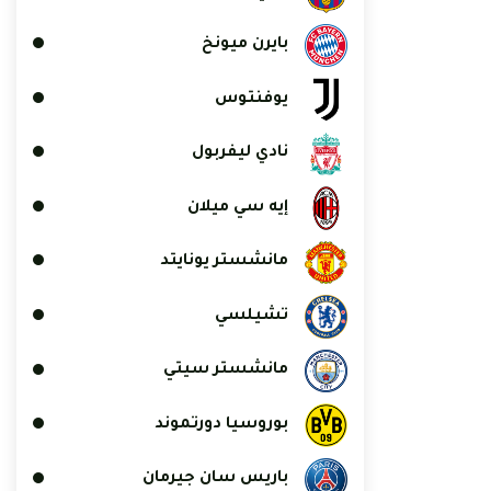
بايرن ميونخ
يوفنتوس
نادي ليفربول
إيه سي ميلان
مانشستر يونايتد
تشيلسي
مانشستر سيتي
بوروسيا دورتموند
باريس سان جيرمان