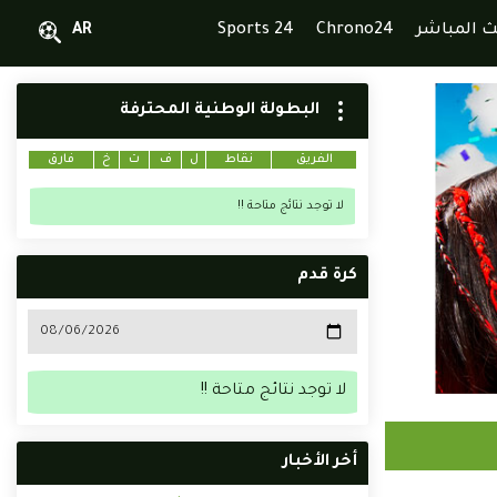
ث المباشر
Chrono24
Sports 24
AR
البطولة الوطنية المحترفة
الفريق
نقاط
ل
ف
ت
خ
فارق
لا توجد نتائج متاحة !!
كرة قدم
لا توجد نتائج متاحة !!
أخر الأخبار