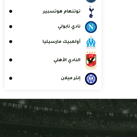
توتنهام هوتسبير
نادي نابولي
أولمبيك مارسيليا
النادي الأهلي
إنتر ميلان