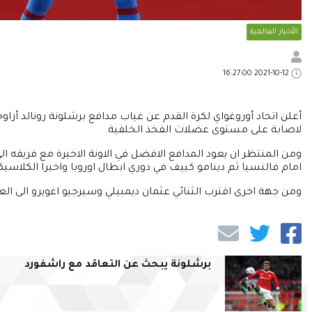
الأخبار العالمية
2021-10-12 16:27:00
أعلن اتحاد أوروغواي لكرة القدم عن غياب مدافع برشلونة رونالد أ
لاصابة على مستوى عضلات الفخذ الخلفية.
ومن المنتظر ان يعود المدافع الافضل في الاونة الاخيرة مع فريقه 
امام فالنسيا ثم دينامو كييف في دوري ابطال اوروبا واخيرا الكلاسيك
ومن جهة اخرى اقترب الثنائي عثمان ديمبيلي وسيرجيو اغويرو الى العو
برشلونة يبحث عن التعاقد مع راشفورد