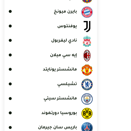
بايرن ميونخ
يوفنتوس
نادي ليفربول
إيه سي ميلان
مانشستر يونايتد
تشيلسي
مانشستر سيتي
بوروسيا دورتموند
باريس سان جيرمان