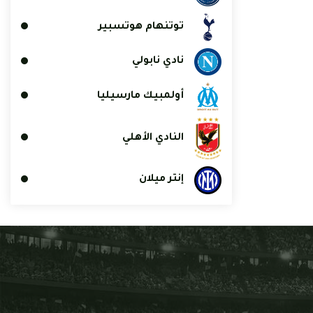
توتنهام هوتسبير
نادي نابولي
أولمبيك مارسيليا
النادي الأهلي
إنتر ميلان