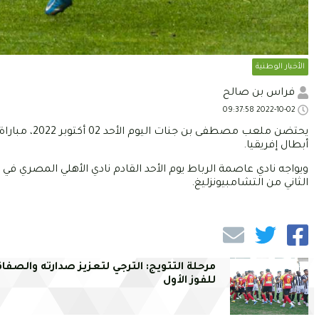
الأخبار الوطنية
فراس بن صالح
2022-10-02 09:37:58
يحتضن ملعب 
أبطال إفريقيا.
ويواجه نادي عاصمة الرباط يوم الأحد القادم نادي الأهلي المصري في 
الثاني من التشامبيونزليغ.
مرحلة التتويج: الترجي لتعزيز صدارته والصف
للفوز الأول