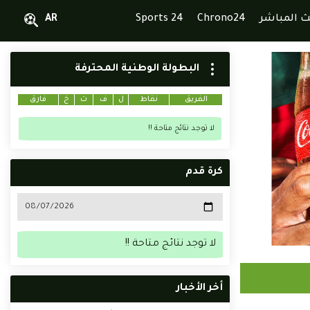
ث المباشر
Chrono24
Sports 24
AR
البطولة الوطنية المحترفة
الفريق
نقاط
ل
ف
ت
خ
فارق
لا توجد نتائج متاحة !!
كرة قدم
لا توجد نتائج متاحة !!
أخر الأخبار