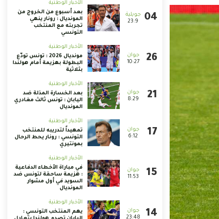
الأخبار الوطنية
بعد أسبوع من الخروج من
المونديال : رونار ينهي
23:9
تجربته مع المنتخب
التونسي
الأخبار الوطنية
مونديال 2026 : تونس تودّع
10:27
البطولة بهزيمة أمام هولندا
بثلاثية
الأخبار الوطنية
بعد الخسارة المذلة ضد
8:29
اليابان : تونس ثالث مغادري
المونديال
الأخبار الوطنية
تمهيداً لتدريبه للمنتخب
6:12
التونسي : رونار يحط الرحال
بمونتيري
الأخبار الوطنية
في مباراة الأخطاء الدفاعية
: هزيمة ساحقة لتونس ضد
11:53
السويد في أول مشوار
المونديال
الأخبار الوطنية
يهم المنتخب التونسي :
23:48
اليابان تصدم هولندا بتعادل