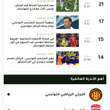
الأخبار الوطنية
بعد الخسارة المذلة ضد اليابان :
8:29
تونس ثالث مغادري المونديال
الأخبار الوطنية
تمهيداً لتدريبه للمنتخب التونسي :
6:12
رونار يحط الرحال بمونتيري
الأخبار الوطنية
في مباراة الأخطاء الدفاعية : هزيمة
11:53
ساحقة لتونس ضد السويد في أول
مشوار المونديال
الأخبار الوطنية
يهم المنتخب التونسي : اليابان تصدم
23:48
هولندا بتعادل في آخر الدقائق
أهم الأندية العالمية
الترجي الرياضي التونسي