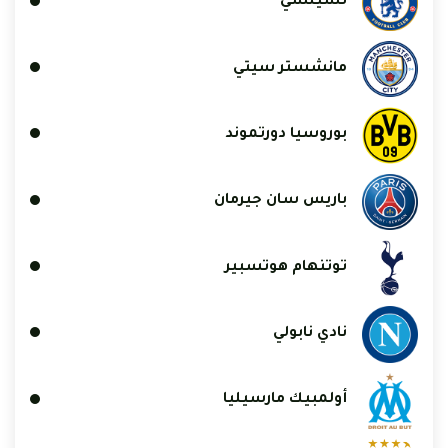
تشيلسي
مانشستر سيتي
بوروسيا دورتموند
باريس سان جيرمان
توتنهام هوتسبير
نادي نابولي
أولمبيك مارسيليا