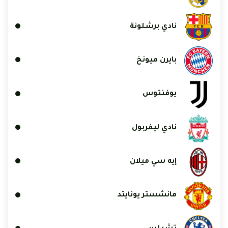
نادي برشلونة
بايرن ميونخ
يوفنتوس
نادي ليفربول
إيه سي ميلان
مانشستر يونايتد