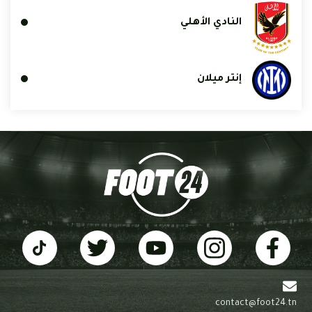
النادي الأهلي
إنتر ميلان
contact@foot24.tn