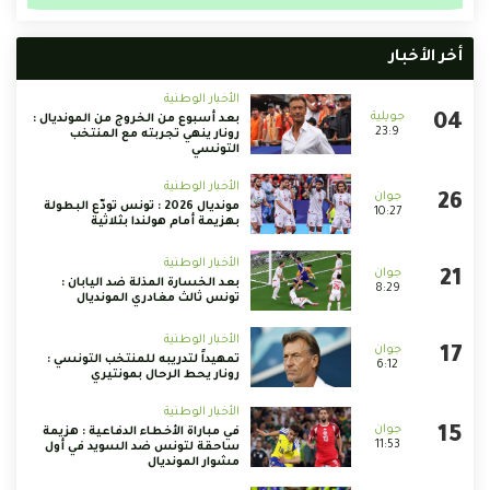
أخر الأخبار
الأخبار الوطنية
بعد أسبوع من الخروج من المونديال :
23:9
رونار ينهي تجربته مع المنتخب
التونسي
الأخبار الوطنية
مونديال 2026 : تونس تودّع البطولة
10:27
بهزيمة أمام هولندا بثلاثية
الأخبار الوطنية
بعد الخسارة المذلة ضد اليابان :
8:29
تونس ثالث مغادري المونديال
الأخبار الوطنية
تمهيداً لتدريبه للمنتخب التونسي :
6:12
رونار يحط الرحال بمونتيري
الأخبار الوطنية
في مباراة الأخطاء الدفاعية : هزيمة
11:53
ساحقة لتونس ضد السويد في أول
مشوار المونديال