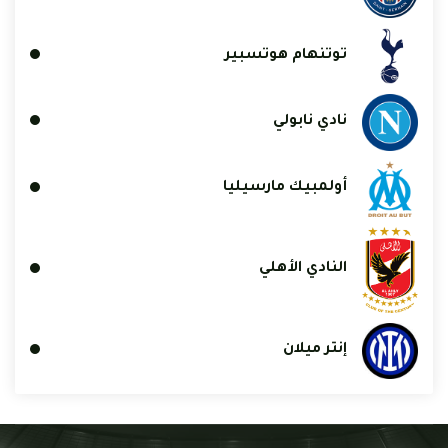
توتنهام هوتسبير
نادي نابولي
أولمبيك مارسيليا
النادي الأهلي
إنتر ميلان