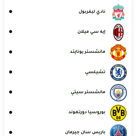
نادي ليفربول
إيه سي ميلان
مانشستر يونايتد
تشيلسي
مانشستر سيتي
بوروسيا دورتموند
باريس سان جيرمان