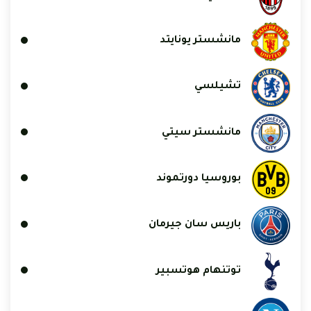
مانشستر يونايتد
تشيلسي
مانشستر سيتي
بوروسيا دورتموند
باريس سان جيرمان
توتنهام هوتسبير