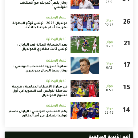
23:9
رونار ينهي تجربته مع المنتخب
التونسي
الأخبار الوطنية
مونديال 2026 : تونس تودّع البطولة
10:27
بهزيمة أمام هولندا بثلاثية
الأخبار الوطنية
بعد الخسارة المذلة ضد اليابان :
8:29
تونس ثالث مغادري المونديال
الأخبار الوطنية
تمهيداً لتدريبه للمنتخب التونسي :
6:12
رونار يحط الرحال بمونتيري
الأخبار الوطنية
في مباراة الأخطاء الدفاعية : هزيمة
11:53
ساحقة لتونس ضد السويد في أول
مشوار المونديال
الأخبار الوطنية
يهم المنتخب التونسي : اليابان تصدم
23:48
هولندا بتعادل في آخر الدقائق
أهم الأندية العالمية