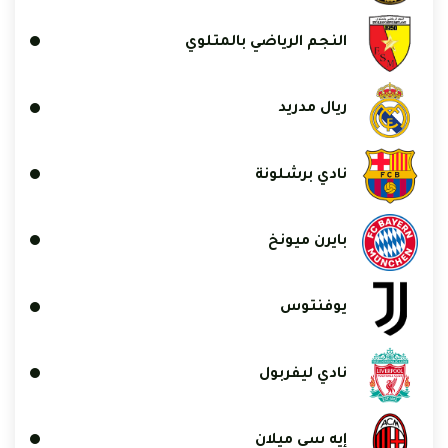
النجم الرياضي بالمتلوي
ريال مدريد
نادي برشلونة
بايرن ميونخ
يوفنتوس
نادي ليفربول
إيه سي ميلان