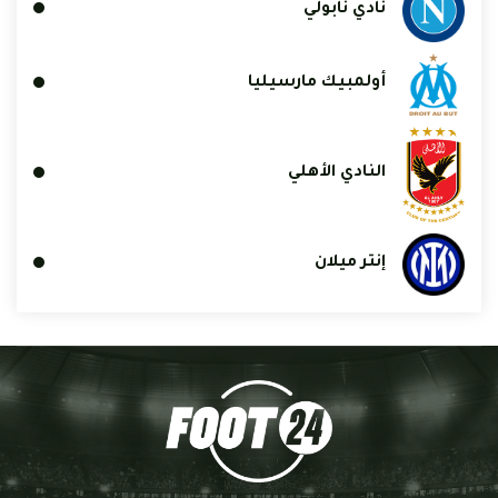
نادي نابولي
أولمبيك مارسيليا
النادي الأهلي
إنتر ميلان