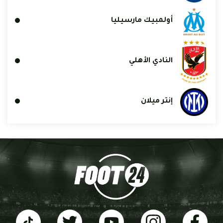
أولمبيك مارسيليا
النادي الأهلي
إنتر ميلان