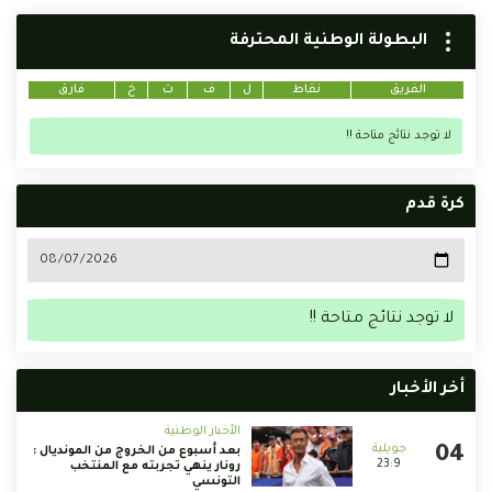
البطولة الوطنية المحترفة
الفريق
نقاط
ل
ف
ت
خ
فارق
لا توجد نتائج متاحة !!
كرة قدم
لا توجد نتائج متاحة !!
أخر الأخبار
الأخبار الوطنية
بعد أسبوع من الخروج من المونديال :
23:9
رونار ينهي تجربته مع المنتخب
التونسي