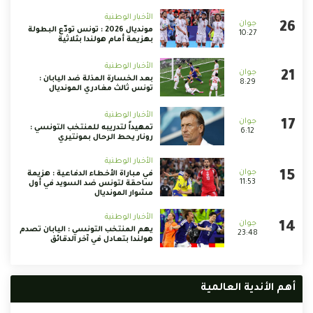
الأخبار الوطنية
مونديال 2026 : تونس تودّع البطولة
10:27
بهزيمة أمام هولندا بثلاثية
الأخبار الوطنية
بعد الخسارة المذلة ضد اليابان :
8:29
تونس ثالث مغادري المونديال
الأخبار الوطنية
تمهيداً لتدريبه للمنتخب التونسي :
6:12
رونار يحط الرحال بمونتيري
الأخبار الوطنية
في مباراة الأخطاء الدفاعية : هزيمة
11:53
ساحقة لتونس ضد السويد في أول
مشوار المونديال
الأخبار الوطنية
يهم المنتخب التونسي : اليابان تصدم
23:48
هولندا بتعادل في آخر الدقائق
أهم الأندية العالمية