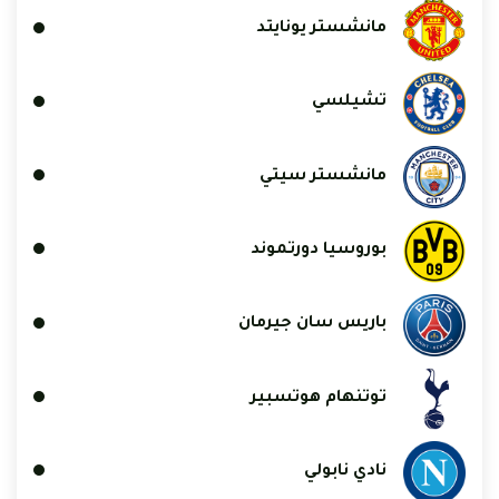
مانشستر يونايتد
تشيلسي
مانشستر سيتي
بوروسيا دورتموند
باريس سان جيرمان
توتنهام هوتسبير
نادي نابولي