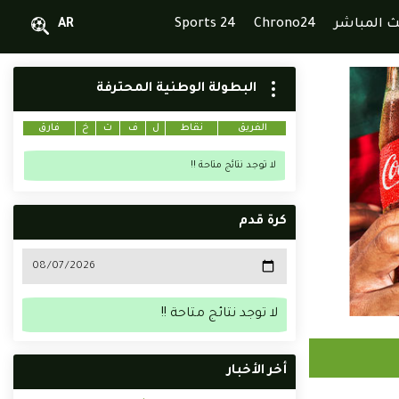
ث المباشر
Chrono24
Sports 24
AR
البطولة الوطنية المحترفة
الفريق
نقاط
ل
ف
ت
خ
فارق
لا توجد نتائج متاحة !!
كرة قدم
لا توجد نتائج متاحة !!
أخر الأخبار