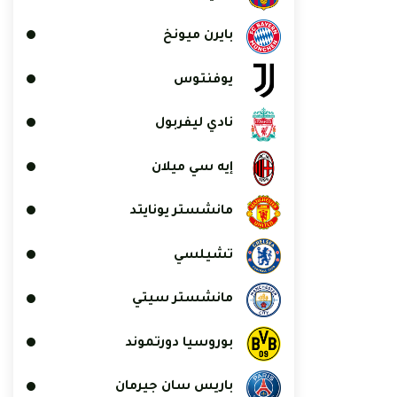
بايرن ميونخ
يوفنتوس
نادي ليفربول
إيه سي ميلان
مانشستر يونايتد
تشيلسي
مانشستر سيتي
بوروسيا دورتموند
باريس سان جيرمان