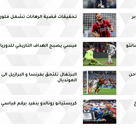
ر
تحقيقات قضية الرهانات تشمل فلور
انتو
ميسي يصبح الهداف التاريخي للدوريات
احن
البرتغال تلتحق بفرنسا و البرازيل الى
المونديال
خ
كريستيانو رونالدو ينفرد برقم قياسي 