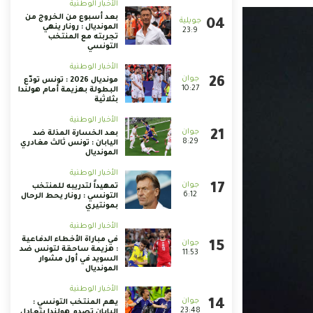
الأخبار الوطنية
بعد أسبوع من الخروج من
المونديال : رونار ينهي
23:9
تجربته مع المنتخب
التونسي
الأخبار الوطنية
مونديال 2026 : تونس تودّع
10:27
البطولة بهزيمة أمام هولندا
بثلاثية
الأخبار الوطنية
بعد الخسارة المذلة ضد
8:29
اليابان : تونس ثالث مغادري
المونديال
الأخبار الوطنية
تمهيداً لتدريبه للمنتخب
6:12
التونسي : رونار يحط الرحال
بمونتيري
الأخبار الوطنية
في مباراة الأخطاء الدفاعية
: هزيمة ساحقة لتونس ضد
11:53
السويد في أول مشوار
المونديال
الأخبار الوطنية
يهم المنتخب التونسي :
23:48
اليابان تصدم هولندا بتعادل