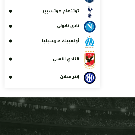
توتنهام هوتسبير
نادي نابولي
أولمبيك مارسيليا
النادي الأهلي
إنتر ميلان