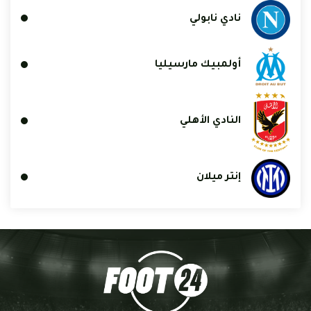
نادي نابولي
أولمبيك مارسيليا
النادي الأهلي
إنتر ميلان