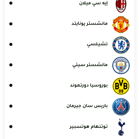
إيه سي ميلان
مانشستر يونايتد
تشيلسي
مانشستر سيتي
بوروسيا دورتموند
باريس سان جيرمان
توتنهام هوتسبير