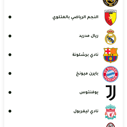
النجم الرياضي بالمتلوي
ريال مدريد
نادي برشلونة
بايرن ميونخ
يوفنتوس
نادي ليفربول