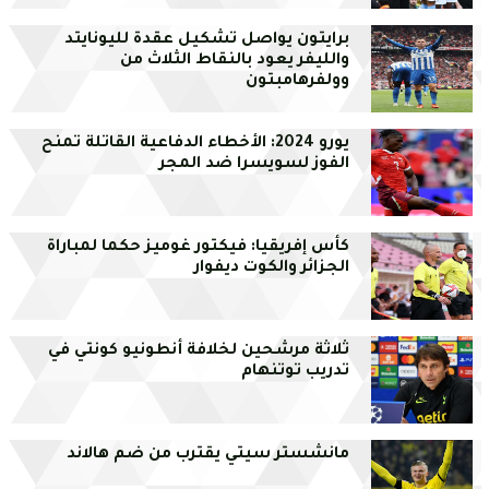
برايتون يواصل تشكيل عقدة لليونايتد
والليفر يعود بالنقاط الثلاث من
وولفرهامبتون
يورو 2024: الأخطاء الدفاعية القاتلة تمنح
الفوز لسويسرا ضد المجر
كأس إفريقيا: فيكتور غوميز حكما لمباراة
الجزائر والكوت ديفوار
ثلاثة مرشحين لخلافة أنطونيو كونتي في
تدريب توتنهام
مانشستر سيتي يقترب من ضم هالاند