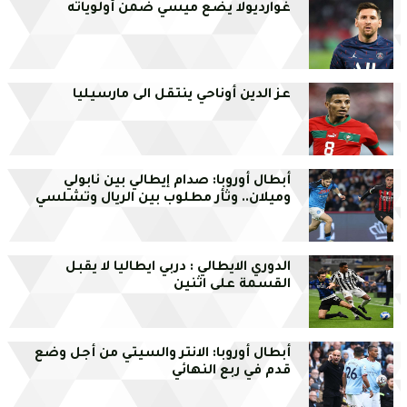
غوارديولا يضع ميسي ضمن أولوياته
عز الدين أوناحي ينتقل الى مارسيليا
أبطال أوروبا: صدام إيطالي بين نابولي
وميلان.. وثأر مطلوب بين الريال وتشلسي
الدوري الايطالي : دربي ايطاليا لا يقبل
القسمة على اثنين
أبطال أوروبا: الانتر والسيتي من أجل وضع
قدم في ربع النهائي