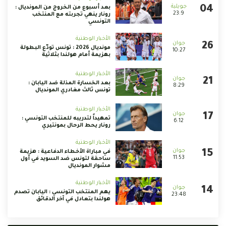
بعد أسبوع من الخروج من المونديال :
23:9
رونار ينهي تجربته مع المنتخب
التونسي
الأخبار الوطنية
مونديال 2026 : تونس تودّع البطولة
10:27
بهزيمة أمام هولندا بثلاثية
الأخبار الوطنية
بعد الخسارة المذلة ضد اليابان :
8:29
تونس ثالث مغادري المونديال
الأخبار الوطنية
تمهيداً لتدريبه للمنتخب التونسي :
6:12
رونار يحط الرحال بمونتيري
الأخبار الوطنية
في مباراة الأخطاء الدفاعية : هزيمة
11:53
ساحقة لتونس ضد السويد في أول
مشوار المونديال
الأخبار الوطنية
يهم المنتخب التونسي : اليابان تصدم
23:48
هولندا بتعادل في آخر الدقائق