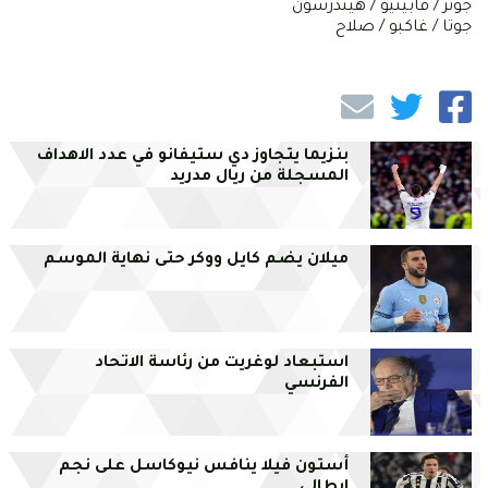
جونز / فابينيو / هيندرسون
جوتا / غاكبو / صلاح
بنزيما يتجاوز دي ستيفانو في عدد الاهداف
المسجلة من ريال مدريد
ميلان يضم كايل ووكر حتى نهاية الموسم
استبعاد لوغريت من رئاسة الاتحاد
الفرنسي
أستون فيلا ينافس نيوكاسل على نجم