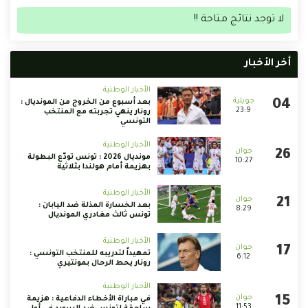
لا توجد نتائج متاحة !!
أخر الأخبار
الأخبار الوطنية
بعد أسبوع من الخروج من المونديال :
23:9
رونار ينهي تجربته مع المنتخب
التونسي
الأخبار الوطنية
مونديال 2026 : تونس تودّع البطولة
10:27
بهزيمة أمام هولندا بثلاثية
الأخبار الوطنية
بعد الخسارة المذلة ضد اليابان :
8:29
تونس ثالث مغادري المونديال
الأخبار الوطنية
تمهيداً لتدريبه للمنتخب التونسي :
6:12
رونار يحط الرحال بمونتيري
الأخبار الوطنية
في مباراة الأخطاء الدفاعية : هزيمة
11:53