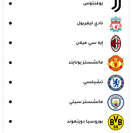
يوفنتوس
نادي ليفربول
إيه سي ميلان
مانشستر يونايتد
تشيلسي
مانشستر سيتي
بوروسيا دورتموند