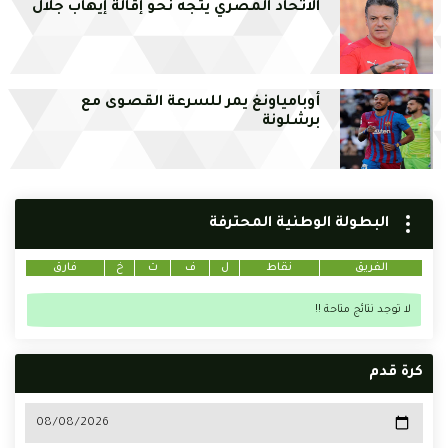
الاتحاد المصري يتجه نحو إقالة إيهاب جلال
أوبامياونغ يمر للسرعة القصوى مع
برشلونة
البطولة الوطنية المحترفة
الفريق
نقاط
ل
ف
ت
خ
فارق
لا توجد نتائج متاحة !!
كرة قدم