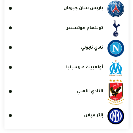
باريس سان جيرمان
توتنهام هوتسبير
نادي نابولي
أولمبيك مارسيليا
النادي الأهلي
إنتر ميلان