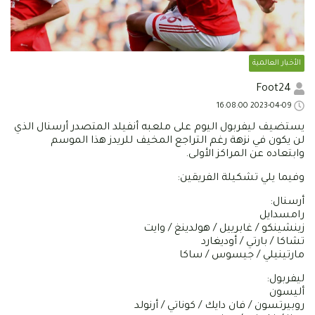
الأخبار العالمية
Foot24
2023-04-09 16:08:00
يستضيف ليفربول اليوم على ملعبه أنفيلد المتصدر أرسنال الذي
لن يكون في نزهة رغم التراجع المخيف للريدز هذا الموسم
وابتعاده عن المراكز الأولى.
وفيما يلي تشكيلة الفريقين:
أرسنال:
رامسدايل
زينشينكو / غابرييل / هولدينغ / وايت
تشاكا / بارتي / أوديغارد
مارتينيلي / جيسوس / ساكا
ليفربول:
أليسون
روبيرتسون / فان دايك / كوناتي / أرنولد