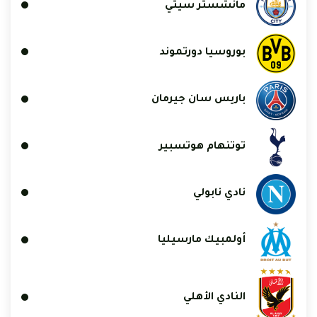
مانشستر سيتي
بوروسيا دورتموند
باريس سان جيرمان
توتنهام هوتسبير
نادي نابولي
أولمبيك مارسيليا
النادي الأهلي