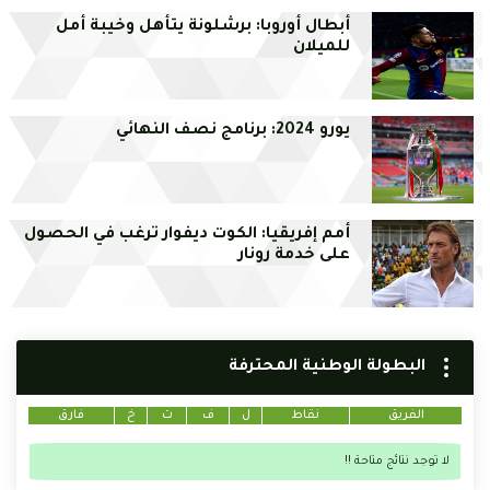
أبطال أوروبا: برشلونة يتأهل وخيبة أمل
للميلان
يورو 2024: برنامج نصف النهائي
أمم إفريقيا: الكوت ديفوار ترغب في الحصول
على خدمة رونار
البطولة الوطنية المحترفة
الفريق
نقاط
ل
ف
ت
خ
فارق
لا توجد نتائج متاحة !!