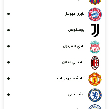
بايرن ميونخ
يوفنتوس
نادي ليفربول
إيه سي ميلان
مانشستر يونايتد
تشيلسي