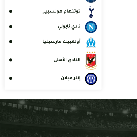
توتنهام هوتسبير
نادي نابولي
أولمبيك مارسيليا
النادي الأهلي
إنتر ميلان