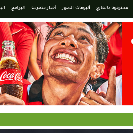
محترفونا بالخارج
ألبومات الصور
أخبار متفرقة
البرامج
الب