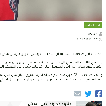
الأخبار العالمية
foot24
2021-07-23 09:01:22
أكدت تقارير صحفية اسبانية ان اللاعب الفرنسي لفريق باريس سان جي
ويطمح اللاعب الفرنسي الى خوض تجربة جديد مع فريق ريال مدريد ال
انتهاء عقد مبابي من اجل الحصول على خدماته مجانا في الصيف الم
وانتقد صاحب الـ 22 قبل منذ ايام قليلة ادارة الفريق ال
التعاقد مع اشرف حكيمي وسيرخيو راموس ودوناروما من اجل اقناع ن
عقوبة مطولة لداني الفيش