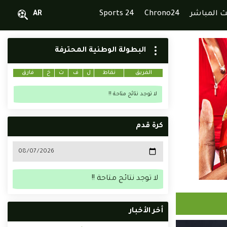
ث المباشر
Chrono24
Sports 24
AR
البطولة الوطنية المحترفة
الفريق
نقاط
ل
ف
ت
خ
فارق
لا توجد نتائج متاحة !!
كرة قدم
لا توجد نتائج متاحة !!
أخر الأخبار