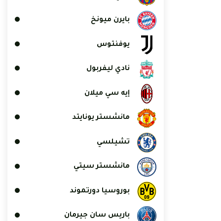
بايرن ميونخ
يوفنتوس
نادي ليفربول
إيه سي ميلان
مانشستر يونايتد
تشيلسي
مانشستر سيتي
بوروسيا دورتموند
باريس سان جيرمان