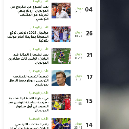
الأخبار الوطنية
بعد أسبوع من الخروج من
المونديال : رونار ينهي
23:9
تجربته مع المنتخب
التونسي
الأخبار الوطنية
مونديال 2026 : تونس تودّع
10:27
البطولة بهزيمة أمام هولندا
بثلاثية
الأخبار الوطنية
بعد الخسارة المذلة ضد
8:29
اليابان : تونس ثالث مغادري
المونديال
الأخبار الوطنية
تمهيداً لتدريبه للمنتخب
6:12
التونسي : رونار يحط الرحال
بمونتيري
الأخبار الوطنية
في مباراة الأخطاء الدفاعية
: هزيمة ساحقة لتونس ضد
11:53
السويد في أول مشوار
المونديال
الأخبار الوطنية
يهم المنتخب التونسي :
23:48
اليابان تصدم هولندا بتعادل