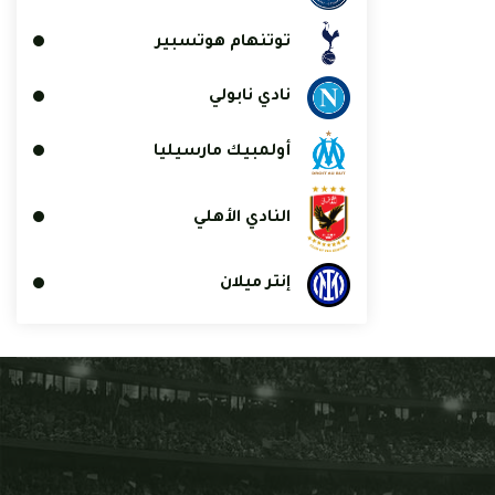
توتنهام هوتسبير
نادي نابولي
أولمبيك مارسيليا
النادي الأهلي
إنتر ميلان