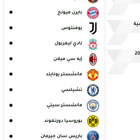
بايرن ميونخ
ية
يوفنتوس
نادي ليفربول
إيه سي ميلان
مانشستر يونايتد
تشيلسي
مانشستر سيتي
بوروسيا دورتموند
باريس سان جيرمان