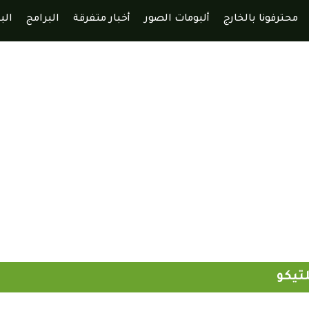
محترفونا بالخارج
ألبومات الصور
أخبار متفرقة
البرامج
الب
لتيكو