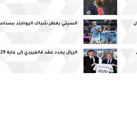
ل
السيتي يمطر شباك اليونايتد بسداس
الريال يجدد عقد فالفيردي إلى غاية 2029