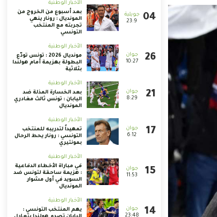
الأخبار الوطنية
بعد أسبوع من الخروج من
المونديال : رونار ينهي
23:9
تجربته مع المنتخب
التونسي
الأخبار الوطنية
مونديال 2026 : تونس تودّع
10:27
البطولة بهزيمة أمام هولندا
بثلاثية
الأخبار الوطنية
بعد الخسارة المذلة ضد
8:29
اليابان : تونس ثالث مغادري
المونديال
الأخبار الوطنية
تمهيداً لتدريبه للمنتخب
6:12
التونسي : رونار يحط الرحال
بمونتيري
الأخبار الوطنية
في مباراة الأخطاء الدفاعية
: هزيمة ساحقة لتونس ضد
11:53
السويد في أول مشوار
المونديال
الأخبار الوطنية
يهم المنتخب التونسي :
23:48
اليابان تصدم هولندا بتعادل