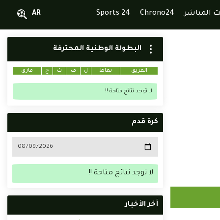
ث المباشر
Chrono24
Sports 24
AR
البطولة الوطنية المحترفة
الفريق
نقاط
ل
ف
ت
خ
فارق
لا توجد نتائج متاحة !!
كرة قدم
لا توجد نتائج متاحة !!
أخر الأخبار