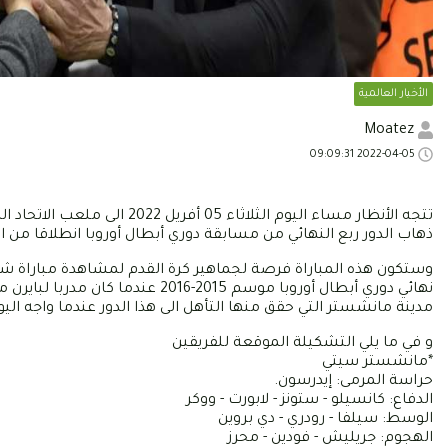
الأخبار العالمية
Moatez
2022-04-05 09:09:31
تتجه الأنظار مساء اليوم الثل
ذهاب الدور ربع النهائي من مسابقة دوري أبطال أوروبا انطلاقا من الساع
وستكون هذه المباراة فرصة لجماهير كرة القدم لمشاهدة مباراة شيق
نهائي دوري أبطال أوروبا موسم 2015
مدينة مانشستر التي حقق منها التأهل الى هذا الدور عندما واجه اليو
و في ما يلي التشكيلة الموقعة للفريقين
*مانشستر سيتي
حراسة المرمى: إيدرسون.
الدفاع: كانسيلو - ستونز - لابورت - ووكر
الوسط: سيلفا - رودري - دي بروين
الهجوم: جريليش - فودين - محرز