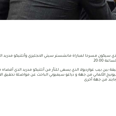
اثاء 05 أفريل 2022 الى ملعب الاتحاد الذي سيكون مسرحا لمباراة مانشستر سيتي الانجليزي وأتلتيكو مد
ة 20:00
ة بين بيب غوارديولا الذي يسعى للثأر من أتلتيكو مدريد الذي أقصاه
-2016 عندما كان مدربا لبايرن ميونيخ الألماني من جهة و دياغو سيميوني الباحث عن مواصلة تحقيق
نايتد من جهة أخرى