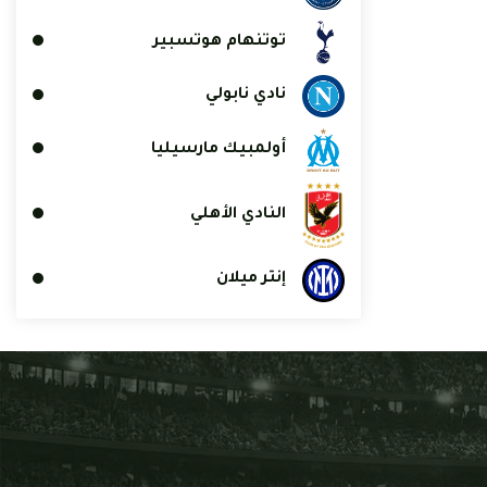
توتنهام هوتسبير
نادي نابولي
أولمبيك مارسيليا
النادي الأهلي
إنتر ميلان