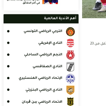
في آخر الدقائق
أهم الأندية العالمية
الترجي الرياضي التونسي
النادي الإفريقي
برمج المنتخب الاولمبي التونسي مباراة ودية مع نظيره المغربي يومي 25 و28 مارس الجاري بمدينة الرباط وذلك استعدادا لكأس أفريقيا لأقل من 23
النجم الرياضي الساحلي
النادي الصفاقسي
الإتحاد الرياضي المنستيري
النادي الرياضي البنزرتي
الاتحاد الرياضي ببن ڨردان