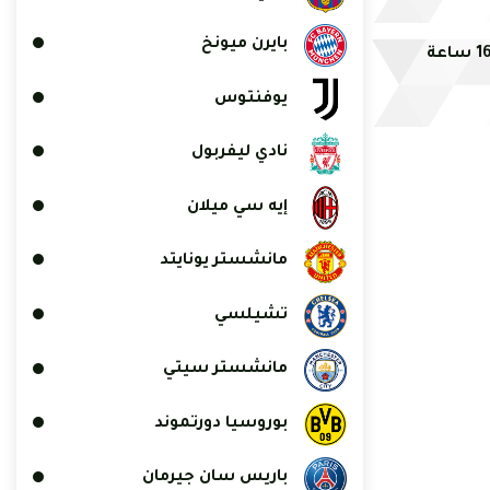
بايرن ميونخ
يوفنتوس
نادي ليفربول
إيه سي ميلان
مانشستر يونايتد
تشيلسي
مانشستر سيتي
بوروسيا دورتموند
باريس سان جيرمان