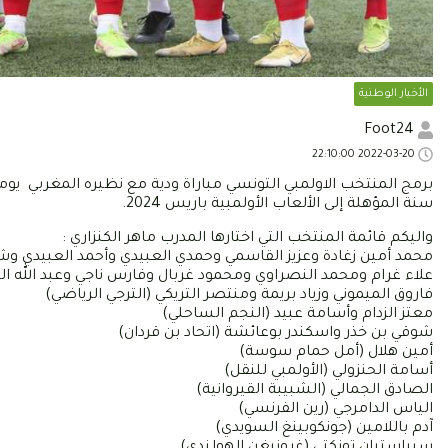
الأخبار الوطنية
Foot24
2022-03-20 22:10:00
سنة المؤهلة إلى الألعاب الأولمبية باريس 2024.
واليكم قائمة المنتخب التي اختارها المدرب ماهر الكنزاري :
محمد أمين زغادة وعزيز القاسمي وحمدي العبيدي وأحمد العبيدي وشه
علاء غرام ومحمد النصراوي ومحمود غربال وفارس ناجي وعبد الله ا
فاروق الميموني وزياد بريمة ومنتصر التريكي (الترجي الرياضي)
معتز الزدام وأسامة عبيد (النجم الساحلي)
شوقي بن خذر واسكندر بوعائشة (اتحاد بن قردان)
أمين هلال (أمل حمام سوسة)
أسامة الحنزولي (الأولمبي للنقل)
الصادق الجمالي (الشبيبة القيروانية)
الياس الدامرجي (رين الفرنسي)
آدم باللامين (جونكوبينغ السويدي)
سيباستيان تونكتي (غرونيغن الهولندي).