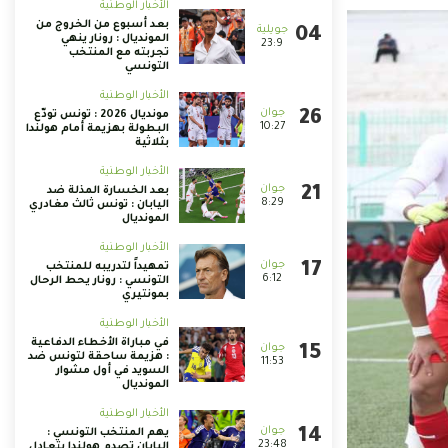
الأخبار الوطنية
بعد أسبوع من الخروج من
المونديال : رونار ينهي
23:9
تجربته مع المنتخب
التونسي
الأخبار الوطنية
مونديال 2026 : تونس تودّع
10:27
البطولة بهزيمة أمام هولندا
بثلاثية
الأخبار الوطنية
بعد الخسارة المذلة ضد
8:29
اليابان : تونس ثالث مغادري
المونديال
الأخبار الوطنية
تمهيداً لتدريبه للمنتخب
6:12
التونسي : رونار يحط الرحال
بمونتيري
الأخبار الوطنية
في مباراة الأخطاء الدفاعية
: هزيمة ساحقة لتونس ضد
11:53
السويد في أول مشوار
المونديال
الأخبار الوطنية
يهم المنتخب التونسي :
23:48
اليابان تصدم هولندا بتعادل