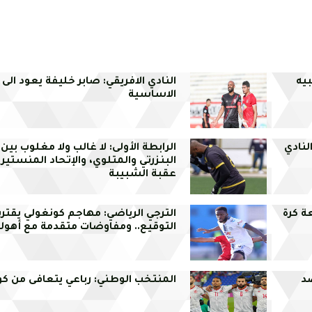
يه
النادي الافريقي: صابر خليفة يعود الى
الاساسية
لنادي
الرابطة الأولى: لا غالب ولا مغلوب بين 
البنزرتي والمتلوي، والإتحاد المنستي
عقبة الشبيبة
ة كرة
الترجي الرياضي: مهاجم كونغولي يقتر
التوقيع.. ومفاوضات متقدمة مع أهول
ضد
المنتخب الوطني: رباعي يتعافى من كو