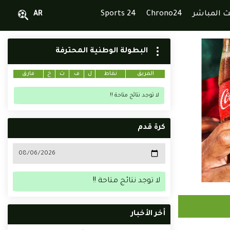
ث المباشر
Chrono24
Sports 24
AR
البطولة الوطنية المحترفة
الفريق
نقاط
ل
ف
ت
خ
فارق
لا توجد نتائج متاحة !!
كرة قدم
لا توجد نتائج متاحة !!
أخر الأخبار