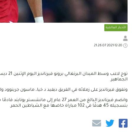
الأخبار العالمية
2021-12-20 21:26:07
الجماهير.
وتفوق فيرنانديز على زملائه في الفريق ديفيد د خيا، ماسون جرينوود ولوك شاو متحصلاً عل
بتسجيله 45 هدفًا في 102 مباراة خاضها مع الشياطين الحمر.