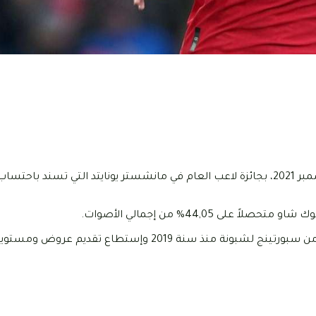
توج لاعب وسط الميدان البرتغالي برونو فيرنانديز اليوم الإثنين 21 ديسمبر 2021، بجائزة لاعب العام في مانشستر يونايتد التي ت
ى 44,05% من إجمالي الأصوات.
وانضم فيرنانديز البالغ من العمر 27 عام إلى مانشستر يونايتد قادمًا من سبورتينج لشبونة منذ سنة 19