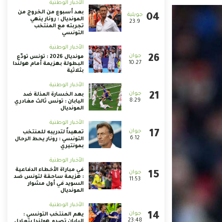
الأخبار الوطنية
بعد أسبوع من الخروج من
المونديال : رونار ينهي
23:9
تجربته مع المنتخب
التونسي
الأخبار الوطنية
مونديال 2026 : تونس تودّع
10:27
البطولة بهزيمة أمام هولندا
بثلاثية
الأخبار الوطنية
بعد الخسارة المذلة ضد
8:29
اليابان : تونس ثالث مغادري
المونديال
الأخبار الوطنية
تمهيداً لتدريبه للمنتخب
6:12
التونسي : رونار يحط الرحال
بمونتيري
الأخبار الوطنية
في مباراة الأخطاء الدفاعية
: هزيمة ساحقة لتونس ضد
11:53
السويد في أول مشوار
المونديال
الأخبار الوطنية
يهم المنتخب التونسي :
23:48
اليابان تصدم هولندا بتعادل