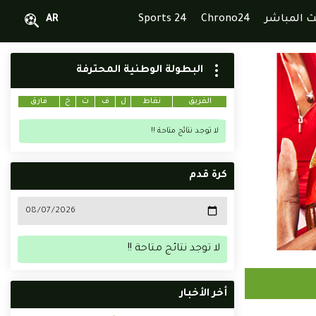
ث المباشر
Chrono24
Sports 24
AR
البطولة الوطنية المحترفة
الفريق
نقاط
ل
ف
ت
خ
فارق
لا توجد نتائج متاحة !!
كرة قدم
لا توجد نتائج متاحة !!
أخر الأخبار