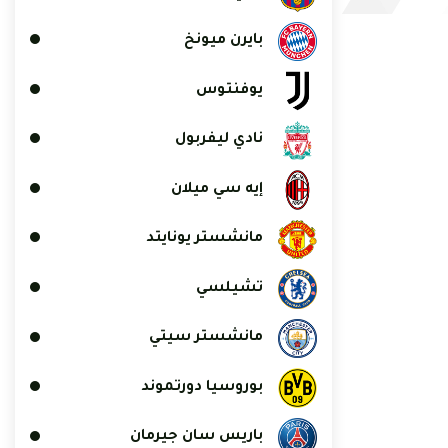
بايرن ميونخ
يوفنتوس
نادي ليفربول
إيه سي ميلان
مانشستر يونايتد
تشيلسي
مانشستر سيتي
بوروسيا دورتموند
باريس سان جيرمان