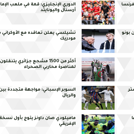
فرنسا
الدوري الإنجليزي: قمة في ملعب الإمار
أرسنال واليونايتد
 بونو
تشيلسي يعلن تعاقده مع الأوكراني م
مودريك
أكثر من 1500 مشجع جزائري يتنقل
لمناصرة محاربي الصحراء
تر
السوبر الإسباني: مواجهة متجددة بين 
والريال
ا
ماميلودي صان داونز يتوج بأول نسخة 
الإفريقي