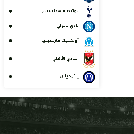
توتنهام هوتسبير
نادي نابولي
أولمبيك مارسيليا
النادي الأهلي
إنتر ميلان