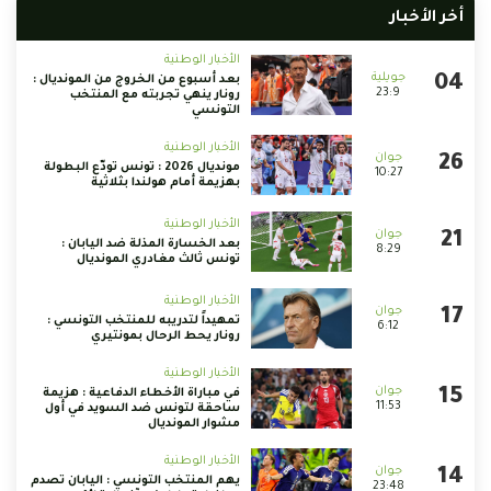
أخر الأخبار
الأخبار الوطنية
بعد أسبوع من الخروج من المونديال :
23:9
رونار ينهي تجربته مع المنتخب
التونسي
الأخبار الوطنية
مونديال 2026 : تونس تودّع البطولة
10:27
بهزيمة أمام هولندا بثلاثية
الأخبار الوطنية
بعد الخسارة المذلة ضد اليابان :
8:29
تونس ثالث مغادري المونديال
الأخبار الوطنية
تمهيداً لتدريبه للمنتخب التونسي :
6:12
رونار يحط الرحال بمونتيري
الأخبار الوطنية
في مباراة الأخطاء الدفاعية : هزيمة
11:53
ساحقة لتونس ضد السويد في أول
مشوار المونديال
الأخبار الوطنية
يهم المنتخب التونسي : اليابان تصدم
23:48