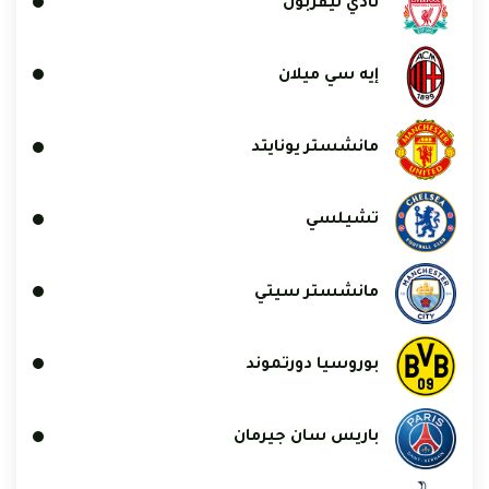
نادي ليفربول
إيه سي ميلان
مانشستر يونايتد
تشيلسي
مانشستر سيتي
بوروسيا دورتموند
باريس سان جيرمان