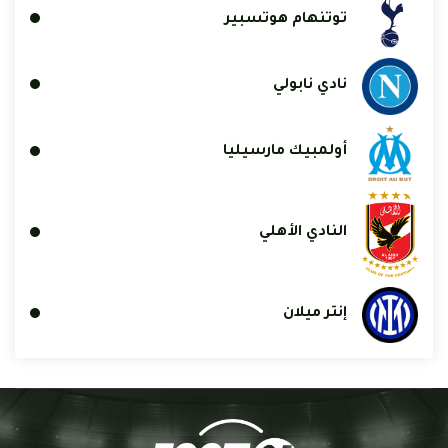
توتنهام هوتسبير
نادي نابولي
أولمبيك مارسيليا
النادي الأهلي
إنتر ميلان