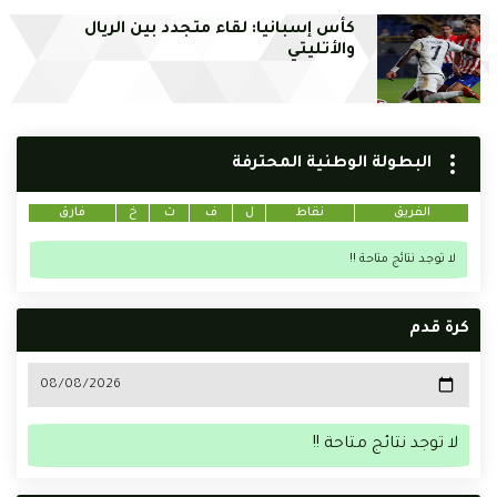
كأس إسبانيا: لقاء متجدد بين الريال
والأتليتي
البطولة الوطنية المحترفة
الفريق
نقاط
ل
ف
ت
خ
فارق
لا توجد نتائج متاحة !!
كرة قدم
لا توجد نتائج متاحة !!