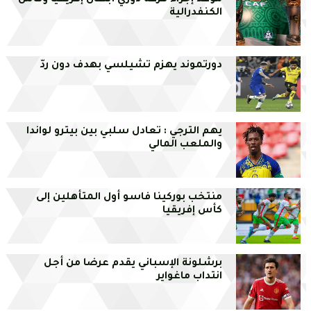
موعد إجراء قرعة دوري أبطال إفريقيا وكأس
الكنفدرالية
دورتموند يهزم تشيلسي بهدف دون ردّ
يهم الترجي : تعادل سلبي بين بيترو لواندا
والملعب المالي
منتخب بوركينا فاسو أول المتأهلين إلى
كأس إفريقيا
برشلونة الإسباني يقدم عرضا من أجل
انتداب ماغواير