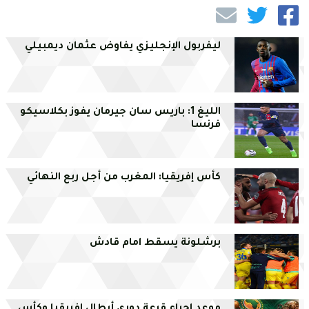
ليفربول الإنجليزي يفاوض عثمان ديمبيلي
الليغ 1: باريس سان جيرمان يفوز بكلاسيكو
فرنسا
كأس إفريقيا: المغرب من أجل ربع النهائي
برشلونة يسقط امام قادش