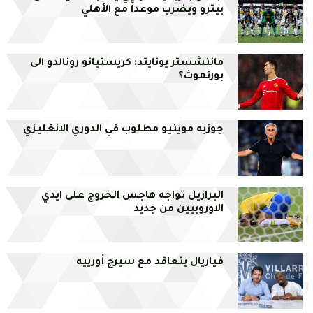
بيترو ويضرب موعداً مع الأهلي
ماننشستر يونايتد: كريستيانو رونالدو الى
بورنموث؟
جوزيه موينيو مطلوب في الدوري الانغليزي
البرازيل تواجه هاجس الخروج على ايدي
الاوروبيين من جديد
فياريال يتعاقد مع سيرج أورييه