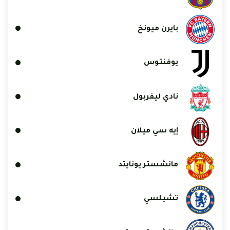
بايرن ميونخ
يوفنتوس
نادي ليفربول
إيه سي ميلان
مانشستر يونايتد
تشيلسي