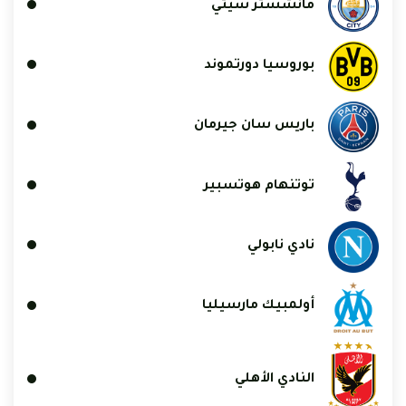
مانشستر سيتي
بوروسيا دورتموند
باريس سان جيرمان
توتنهام هوتسبير
نادي نابولي
أولمبيك مارسيليا
النادي الأهلي