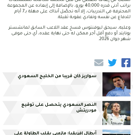
تسبب في إيقاف تحفظي من قبل محكمة مكافحة للمنشطات
براتب أدنى قدره 40,000 يورو، بالإضافة إلى إبعاده عن المجموعة
المحترفة في التدريبات، إلا أنه تحصّل آنذاك على مهلة بـ7 أيام
للدفاع عن نفسه وتفادي عقوبة ثقيلة.
وعليه، سيحق ليوفنتوس فسخ عقد اللاعب السابق لمانشستر
يونايتد أو دفع أقل أجر ممكن له حتى نهاية عقده، أي حتى موفى
شهر جوان 2026.
سواريز كان قريبا من الخليج السعودي
النصر السعودي يتحصل على توقيع
مودريتش
أبطال إفريقيا: مازمبي يقلب الطاولة على