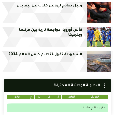
رحيل صادم ليورغن كلوب عن ليفربول
كأس أوروبا: مواجهة نارية بين فرنسا
وبلجيكا
السعودية تفوز بتنظيم كأس العالم 2034
البطولة الوطنية المحترفة
الفريق
نقاط
ل
ف
ت
خ
فارق
لا توجد نتائج متاحة !!