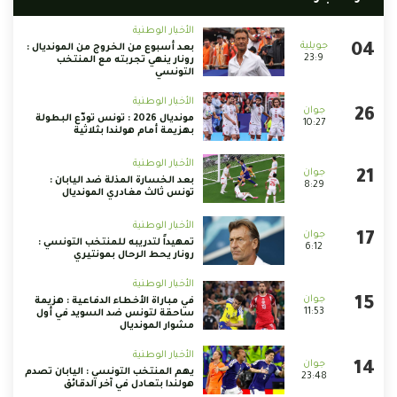
الأخبار الوطنية
بعد أسبوع من الخروج من المونديال :
23:9
رونار ينهي تجربته مع المنتخب
التونسي
الأخبار الوطنية
مونديال 2026 : تونس تودّع البطولة
10:27
بهزيمة أمام هولندا بثلاثية
الأخبار الوطنية
بعد الخسارة المذلة ضد اليابان :
8:29
تونس ثالث مغادري المونديال
الأخبار الوطنية
تمهيداً لتدريبه للمنتخب التونسي :
6:12
رونار يحط الرحال بمونتيري
الأخبار الوطنية
في مباراة الأخطاء الدفاعية : هزيمة
11:53
ساحقة لتونس ضد السويد في أول
مشوار المونديال
الأخبار الوطنية
يهم المنتخب التونسي : اليابان تصدم
23:48
هولندا بتعادل في آخر الدقائق