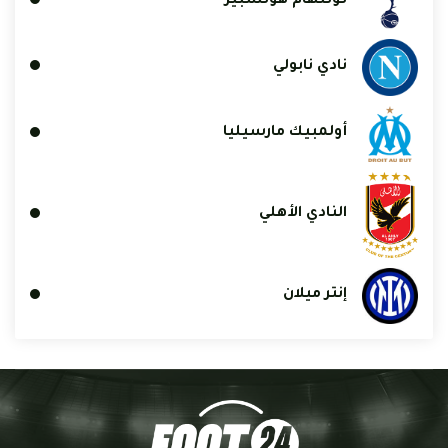
توتنهام هوتسبير
نادي نابولي
أولمبيك مارسيليا
النادي الأهلي
إنتر ميلان