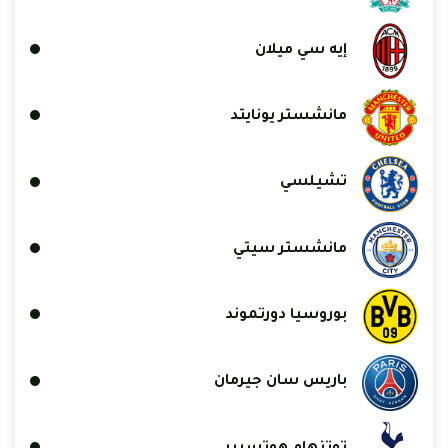
إيه سي ميلان
مانشستر يونايتد
تشيلسي
مانشستر سيتي
بوروسيا دورتموند
باريس سان جيرمان