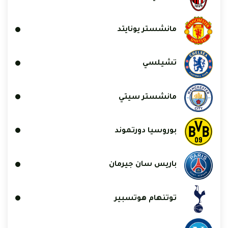
مانشستر يونايتد
تشيلسي
مانشستر سيتي
بوروسيا دورتموند
باريس سان جيرمان
توتنهام هوتسبير