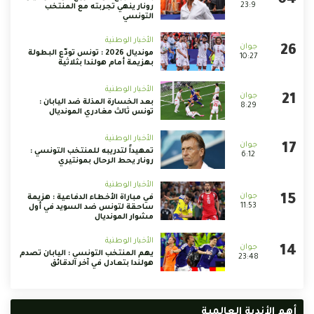
23:9
رونار ينهي تجربته مع المنتخب
التونسي
الأخبار الوطنية
مونديال 2026 : تونس تودّع البطولة
10:27
بهزيمة أمام هولندا بثلاثية
الأخبار الوطنية
بعد الخسارة المذلة ضد اليابان :
8:29
تونس ثالث مغادري المونديال
الأخبار الوطنية
تمهيداً لتدريبه للمنتخب التونسي :
6:12
رونار يحط الرحال بمونتيري
الأخبار الوطنية
في مباراة الأخطاء الدفاعية : هزيمة
11:53
ساحقة لتونس ضد السويد في أول
مشوار المونديال
الأخبار الوطنية
يهم المنتخب التونسي : اليابان تصدم
23:48
هولندا بتعادل في آخر الدقائق
أهم الأندية العالمية