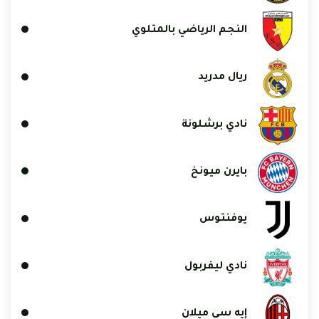
النجم الرياضي بالمتلوي
ريال مدريد
نادي برشلونة
بايرن ميونخ
يوفنتوس
نادي ليفربول
إيه سي ميلان