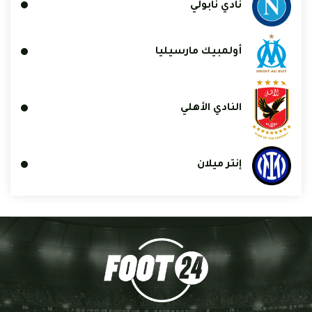
نادي نابولي
أولمبيك مارسيليا
النادي الأهلي
إنتر ميلان