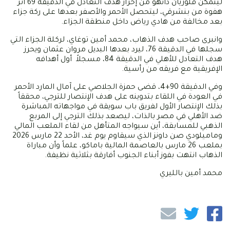
ليتمكن فلوريان دانهو من إحراز هدف التعادل في الدقيقة 69 اثر
هفوة من بنشرقي، ليتحصل الأحمر والأصفر بعدها على ركة جزاء
بعد مخالفة من هادي رياض داخل منطقة الجزاء.
وانبرى صاحب هدف الذهاب، محمد أمين توغاي، لركلة الجزاء التي
سجلها في الدقيقة 76، ليرد بعدها البديل مروان عثمان ويحرز
هدف التعادل للأهلي في الدقيقة 84، مسجلاً أول أهدافه
الإفريقية مع فريقه من رأسية.
وفي الدقيقة 90+4، قضى حمزة الجلاصي على آمال المارد الأحمر
في العودة في اللقاء بتدوينه على هدف الإنتصار للترجي، محققاً
بذلك الإنتصار الأول لفريق باب سويقة في مواجهاته المباشرة
ضد الأهلي في مصر بالذات، ليصعد بذلك الترجي إلى المربع
الذهبي للمسابقة، أين سيواجه المتأهل من لقاء الملعب المالي
وماميلودي صن داونز الذي سيقاوم يوم غد، الأحد 22 مارس 2026
بملعب 26 مارس بالعاصمة المالية باماكو، علماً وأن مباراة
الذهاب انتهت بفوز أبناء الجنوب أفارقة بثلاثية نظيفة.
محمد أمين بالليري