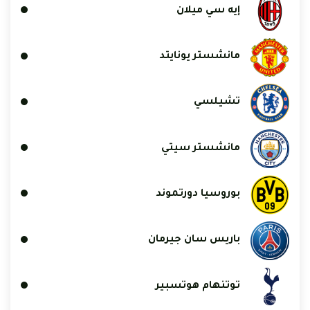
إيه سي ميلان
مانشستر يونايتد
تشيلسي
مانشستر سيتي
بوروسيا دورتموند
باريس سان جيرمان
توتنهام هوتسبير