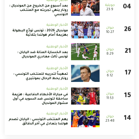
الأخبار الوطنية
بعد أسبوع من الخروج من المونديال :
23:9
رونار ينهي تجربته مع المنتخب
التونسي
الأخبار الوطنية
مونديال 2026 : تونس تودّع البطولة
10:27
بهزيمة أمام هولندا بثلاثية
الأخبار الوطنية
بعد الخسارة المذلة ضد اليابان :
8:29
تونس ثالث مغادري المونديال
الأخبار الوطنية
تمهيداً لتدريبه للمنتخب التونسي :
6:12
رونار يحط الرحال بمونتيري
الأخبار الوطنية
في مباراة الأخطاء الدفاعية : هزيمة
11:53
ساحقة لتونس ضد السويد في أول
مشوار المونديال
الأخبار الوطنية
يهم المنتخب التونسي : اليابان تصدم
23:48
هولندا بتعادل في آخر الدقائق