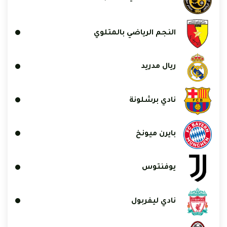
النجم الرياضي بالمتلوي
ريال مدريد
نادي برشلونة
بايرن ميونخ
يوفنتوس
نادي ليفربول