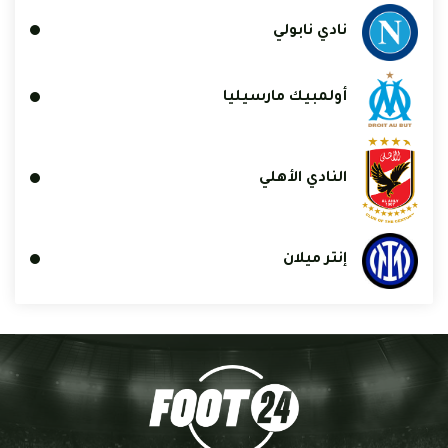
نادي نابولي
أولمبيك مارسيليا
النادي الأهلي
إنتر ميلان