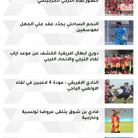
حضور لقاء الترجي الجرجيسي
النجم الساحلي يجدّد عقد علي الجمل
لموسمين
دوري ابطال افريقيا: الكشف عن موعد اياب
لقاء الترجي والاتحاد الليبي
النادي الافريقي : عودة 4 لاعبين في لقاء
الاولمبي الباجي
فادي بن شوق يتلقى عروضا تونسية
وخارجية