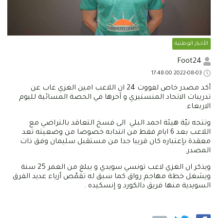
الأخبار الوطنية
Foot24
2022-08-03 17:48:00
أكد مصدر خاص لفووت 24 ان اللاعب امين الغزي غاب عن
تدريبات الاتحاد المنستيري و آخرها في الحصة المسائية لليوم
الاربعاء.
وتتجه نيّة هيئة احمد البلي الى فسخ التعاقد بالتراضي مع
اللاعب بعد 6 ايام فقط من انتدابه خصوصا من وضعيته تعد
معقدة بإعتباره كان قريبا جدا من مستقبل سليمان وفق ذات
المصدر.
ويذكر ان الغزي لاعب تونسي سويدي و يبلغ من العمر 25 سنة
ويشغل خطة مهاجم رواق كما سبق له تقمّص أزياء عديد الفرق
السويدية منها فريق دالكورد و إنسكيده .