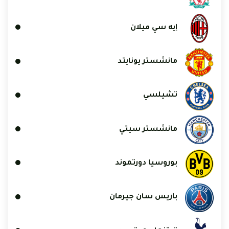
إيه سي ميلان
مانشستر يونايتد
تشيلسي
مانشستر سيتي
بوروسيا دورتموند
باريس سان جيرمان