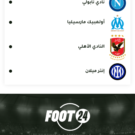
نادي نابولي
أولمبيك مارسيليا
النادي الأهلي
إنتر ميلان