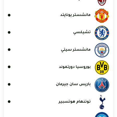
مانشستر يونايتد
تشيلسي
مانشستر سيتي
بوروسيا دورتموند
باريس سان جيرمان
توتنهام هوتسبير