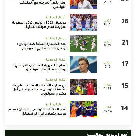
23:9
رونار ينهي تجربته مع المنتخب
التونسي
الأخبار الوطنية
مونديال 2026 : تونس تودّع البطولة
10:27
بهزيمة أمام هولندا بثلاثية
الأخبار الوطنية
بعد الخسارة المذلة ضد اليابان :
8:29
تونس ثالث مغادري المونديال
الأخبار الوطنية
تمهيداً لتدريبه للمنتخب التونسي :
6:12
رونار يحط الرحال بمونتيري
الأخبار الوطنية
في مباراة الأخطاء الدفاعية : هزيمة
11:53
ساحقة لتونس ضد السويد في أول
مشوار المونديال
الأخبار الوطنية
يهم المنتخب التونسي : اليابان تصدم
23:48
هولندا بتعادل في آخر الدقائق
أهم الأندية العالمية