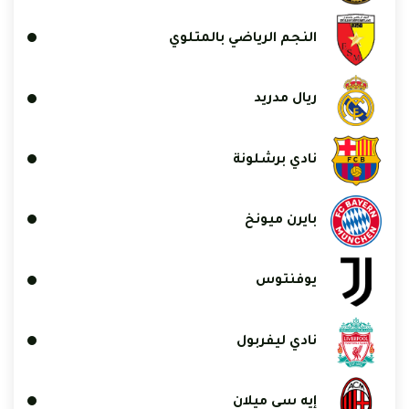
النجم الرياضي بالمتلوي
ريال مدريد
نادي برشلونة
بايرن ميونخ
يوفنتوس
نادي ليفربول
إيه سي ميلان