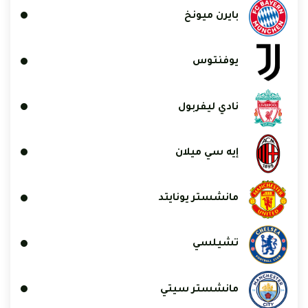
بايرن ميونخ
يوفنتوس
نادي ليفربول
إيه سي ميلان
مانشستر يونايتد
تشيلسي
مانشستر سيتي