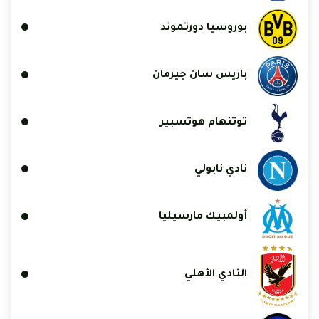
بوروسيا دورتموند
باريس سان جيرمان
توتنهام هوتسبير
نادي نابولي
أولمبيك مارسيليا
النادي الأهلي