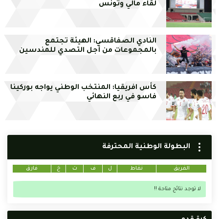
لقاء مالي وتونس
النادي الصفاقسي: الهيئة تجتمع
بالمجموعات من أجل التصدي للمندسين
كأس افريقيا: المنتخب الوطني يواجه بوركينا
فاسو في ربع النهائي
البطولة الوطنية المحترفة
الفريق
نقاط
ل
ف
ت
خ
فارق
لا توجد نتائج متاحة !!