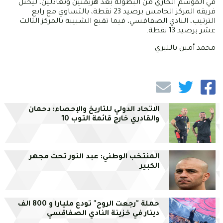
في الموسم الجاري من البطولة بعد هزيمتين وتعادلين، ليحتل
فريقه المركز الخامس برصيد 23 نقطة، بالتساوي مع رابع
الترتيب، النادي الصفاقسي، فيما تقبع الشبيبة بالمركز الثالث
عشر برصيد 13 نقطة.
محمد أمين بالليري
الاتحاد الدولي للتاريخ والإحصاء: دحمان
والقادري خارج قائمة التوب 10
المنتخب الوطني: عبد النور تحت مجهر
الكبير
حملة "رجعت الروح" تودع مليارا و 800 الف
دينار في خزينة النادي الصفاقسي