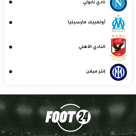
نادي نابولي
أولمبيك مارسيليا
النادي الأهلي
إنتر ميلان