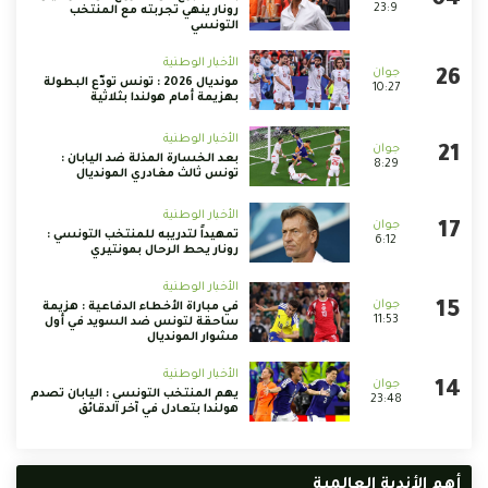
23:9
رونار ينهي تجربته مع المنتخب
التونسي
الأخبار الوطنية
مونديال 2026 : تونس تودّع البطولة
10:27
بهزيمة أمام هولندا بثلاثية
الأخبار الوطنية
بعد الخسارة المذلة ضد اليابان :
8:29
تونس ثالث مغادري المونديال
الأخبار الوطنية
تمهيداً لتدريبه للمنتخب التونسي :
6:12
رونار يحط الرحال بمونتيري
الأخبار الوطنية
في مباراة الأخطاء الدفاعية : هزيمة
11:53
ساحقة لتونس ضد السويد في أول
مشوار المونديال
الأخبار الوطنية
يهم المنتخب التونسي : اليابان تصدم
23:48
هولندا بتعادل في آخر الدقائق
أهم الأندية العالمية