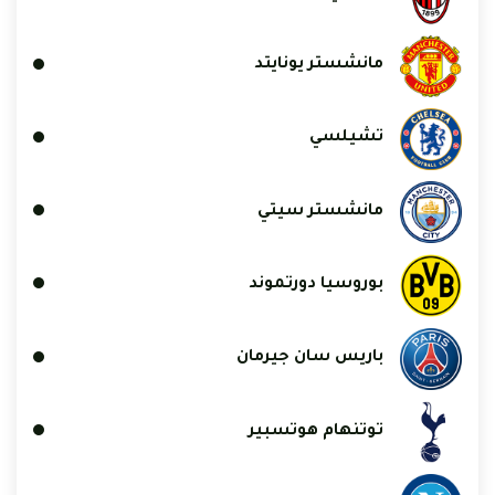
مانشستر يونايتد
تشيلسي
مانشستر سيتي
بوروسيا دورتموند
باريس سان جيرمان
توتنهام هوتسبير