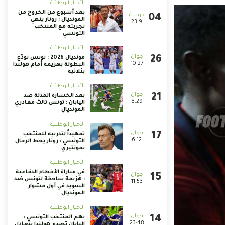
الأخبار الوطنية
بعد أسبوع من الخروج من
المونديال : رونار ينهي
23:9
تجربته مع المنتخب
التونسي
الأخبار الوطنية
مونديال 2026 : تونس تودّع
10:27
البطولة بهزيمة أمام هولندا
بثلاثية
الأخبار الوطنية
بعد الخسارة المذلة ضد
8:29
اليابان : تونس ثالث مغادري
المونديال
الأخبار الوطنية
تمهيداً لتدريبه للمنتخب
6:12
التونسي : رونار يحط الرحال
بمونتيري
الأخبار الوطنية
في مباراة الأخطاء الدفاعية
: هزيمة ساحقة لتونس ضد
11:53
السويد في أول مشوار
المونديال
الأخبار الوطنية
يهم المنتخب التونسي :
23:48
اليابان تصدم هولندا بتعادل