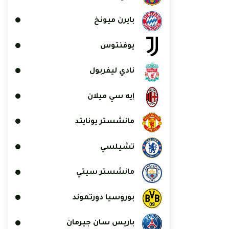
بايرن ميونخ
يوفنتوس
نادي ليفربول
إيه سي ميلان
مانشستر يونايتد
تشيلسي
مانشستر سيتي
بوروسيا دورتموند
باريس سان جيرمان