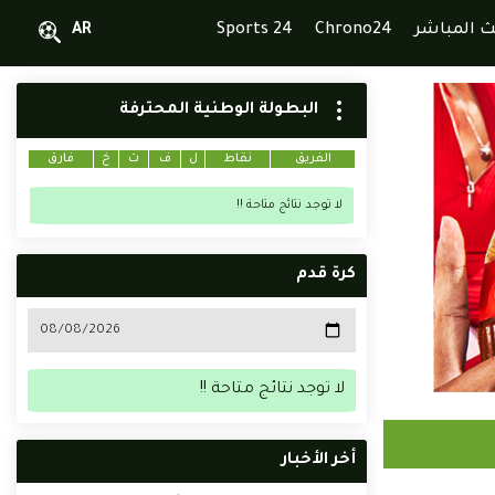
ث المباشر
Chrono24
Sports 24
AR
البطولة الوطنية المحترفة
الفريق
نقاط
ل
ف
ت
خ
فارق
لا توجد نتائج متاحة !!
كرة قدم
لا توجد نتائج متاحة !!
أخر الأخبار