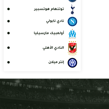
توتنهام هوتسبير
نادي نابولي
أولمبيك مارسيليا
النادي الأهلي
إنتر ميلان