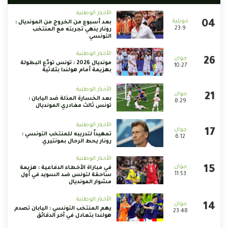
الأخبار الوطنية
بعد أسبوع من الخروج من المونديال :
23:9
رونار ينهي تجربته مع المنتخب
التونسي
الأخبار الوطنية
مونديال 2026 : تونس تودّع البطولة
10:27
بهزيمة أمام هولندا بثلاثية
الأخبار الوطنية
بعد الخسارة المذلة ضد اليابان :
8:29
تونس ثالث مغادري المونديال
الأخبار الوطنية
تمهيداً لتدريبه للمنتخب التونسي :
6:12
رونار يحط الرحال بمونتيري
الأخبار الوطنية
في مباراة الأخطاء الدفاعية : هزيمة
11:53
ساحقة لتونس ضد السويد في أول
مشوار المونديال
الأخبار الوطنية
يهم المنتخب التونسي : اليابان تصدم
23:48
هولندا بتعادل في آخر الدقائق