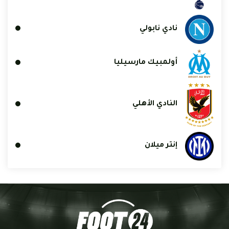
نادي نابولي
أولمبيك مارسيليا
النادي الأهلي
إنتر ميلان