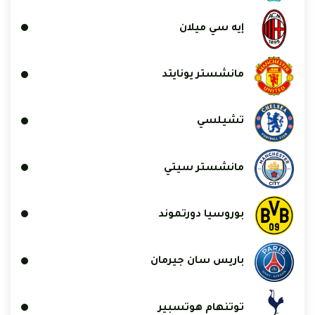
إيه سي ميلان
مانشستر يونايتد
تشيلسي
مانشستر سيتي
بوروسيا دورتموند
باريس سان جيرمان
توتنهام هوتسبير