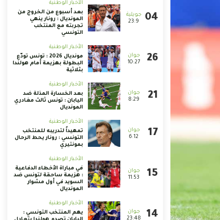
الأخبار الوطنية
بعد أسبوع من الخروج من
المونديال : رونار ينهي
23:9
تجربته مع المنتخب
التونسي
الأخبار الوطنية
مونديال 2026 : تونس تودّع
10:27
البطولة بهزيمة أمام هولندا
بثلاثية
الأخبار الوطنية
بعد الخسارة المذلة ضد
8:29
اليابان : تونس ثالث مغادري
المونديال
الأخبار الوطنية
تمهيداً لتدريبه للمنتخب
6:12
التونسي : رونار يحط الرحال
بمونتيري
الأخبار الوطنية
في مباراة الأخطاء الدفاعية
: هزيمة ساحقة لتونس ضد
11:53
السويد في أول مشوار
المونديال
الأخبار الوطنية
يهم المنتخب التونسي :
23:48
اليابان تصدم هولندا بتعادل