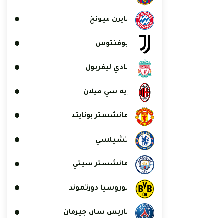
بايرن ميونخ
يوفنتوس
نادي ليفربول
إيه سي ميلان
مانشستر يونايتد
تشيلسي
مانشستر سيتي
بوروسيا دورتموند
باريس سان جيرمان