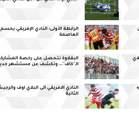
الرابطة الأولى: النادي الإفريقي يحسم 
العاصمة
لاي
البقلاوة تتحصل على رخصة المشارك
الـ''كاف''... وتكشف عن مستشهر جدي
النادي الافريقي الى البلاي اوف والرجي
الثانية