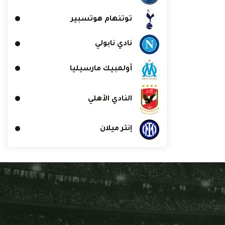
توتنهام هوتسبير
نادي نابولي
أولمبيك مارسيليا
النادي الأهلي
إنتر ميلان