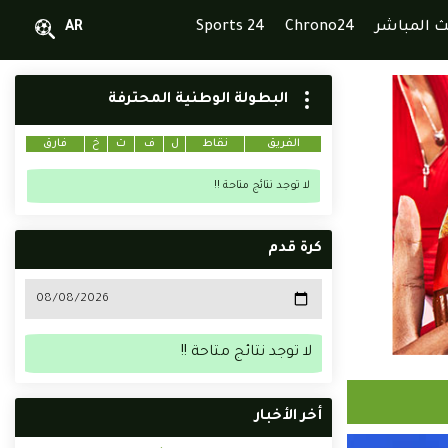
ث المباشر
Chrono24
Sports 24
AR
البطولة الوطنية المحترفة
الفريق
نقاط
ل
ف
ت
خ
فارق
لا توجد نتائج متاحة !!
كرة قدم
لا توجد نتائج متاحة !!
أخر الأخبار