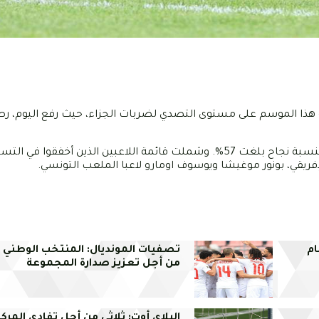
هذا الموسم على مستوى التصدي لضربات الجزاء، حيث رفع اليوم، رصي
وتمكن الصيد من التصدي لأربع ركلات هذا الموسم من أصل سبع، بنسبة نجاح بلغت 57%. وشملت قائمة اللاعبين الذي
إفريقي، بونور موغيشا ويوسوف اومارو لاعبا الملعب التونسي.
ام
تصفيات المونديال: المنتخب الوطني ي
من أجل تعزيز صدارة المجموعة
البلاي أوت: ثلاثي من أجل تفادي المركز 