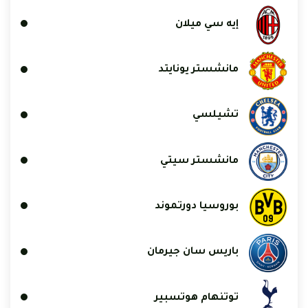
إيه سي ميلان
مانشستر يونايتد
تشيلسي
مانشستر سيتي
بوروسيا دورتموند
باريس سان جيرمان
توتنهام هوتسبير