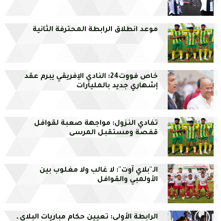
موعد انطلاق الرابطة المحترفة الثانية
خاص فووت24: النادي الإفريقي يبرم عقد
إشهاري جديد بالمليارات
تفادي النزول: مواجهة صعبة لقوافل
قفصة ومستقبل المرسى
الـ''بلاي آوت'': لا غالب ولا مغلوب بين
الأولمبي والقوافل
الرابطة الأولى: تعيين حكام مباريات البلاي ـ