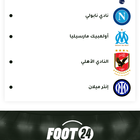
نادي نابولي
أولمبيك مارسيليا
النادي الأهلي
إنتر ميلان