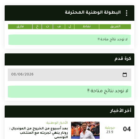
البطولة الوطنية المحترفة
الفريق
نقاط
ل
ف
ت
خ
فارق
لا توجد نتائج متاحة !!
كرة قدم
لا توجد نتائج متاحة !!
أخر الأخبار
الأخبار الوطنية
بعد أسبوع من الخروج من المونديال :
23:9
رونار ينهي تجربته مع المنتخب
التونسي