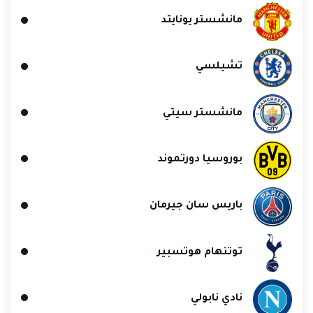
مانشستر يونايتد
تشيلسي
مانشستر سيتي
بوروسيا دورتموند
باريس سان جيرمان
توتنهام هوتسبير
نادي نابولي