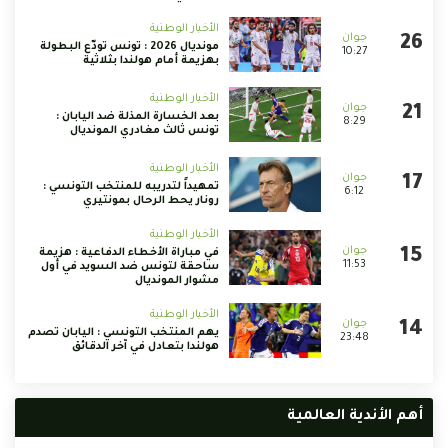
الأخبار الوطنية
مونديال 2026 : تونس تودّع البطولة
10:27
بهزيمة أمام هولندا بثلاثية
الأخبار الوطنية
بعد الخسارة المذلة ضد اليابان :
8:29
تونس ثالث مغادري المونديال
الأخبار الوطنية
تمهيداً لتدريبه للمنتخب التونسي :
6:12
رونار يحط الرحال بمونتيري
الأخبار الوطنية
في مباراة الأخطاء الدفاعية : هزيمة
11:53
ساحقة لتونس ضد السويد في أول
مشوار المونديال
الأخبار الوطنية
يهم المنتخب التونسي : اليابان تصدم
23:48
هولندا بتعادل في آخر الدقائق
أهم الأندية العالمية