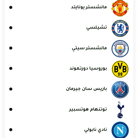
مانشستر يونايتد
تشيلسي
مانشستر سيتي
بوروسيا دورتموند
باريس سان جيرمان
توتنهام هوتسبير
نادي نابولي