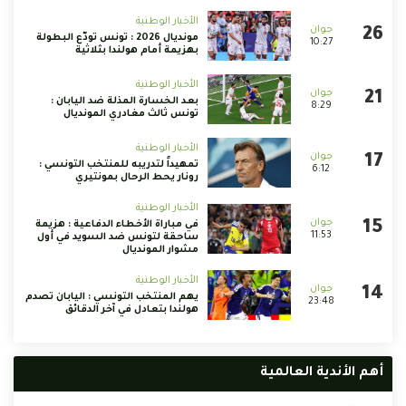
الأخبار الوطنية
مونديال 2026 : تونس تودّع البطولة
10:27
بهزيمة أمام هولندا بثلاثية
الأخبار الوطنية
بعد الخسارة المذلة ضد اليابان :
8:29
تونس ثالث مغادري المونديال
الأخبار الوطنية
تمهيداً لتدريبه للمنتخب التونسي :
6:12
رونار يحط الرحال بمونتيري
الأخبار الوطنية
في مباراة الأخطاء الدفاعية : هزيمة
11:53
ساحقة لتونس ضد السويد في أول
مشوار المونديال
الأخبار الوطنية
يهم المنتخب التونسي : اليابان تصدم
23:48
هولندا بتعادل في آخر الدقائق
أهم الأندية العالمية