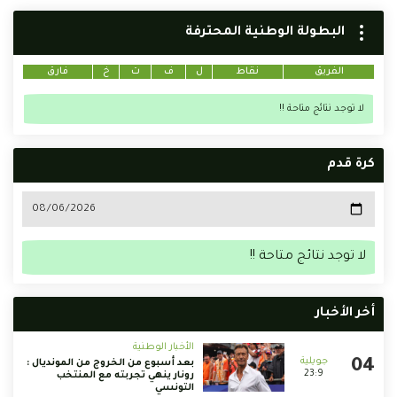
البطولة الوطنية المحترفة
الفريق
نقاط
ل
ف
ت
خ
فارق
لا توجد نتائج متاحة !!
كرة قدم
لا توجد نتائج متاحة !!
أخر الأخبار
الأخبار الوطنية
بعد أسبوع من الخروج من المونديال :
23:9
رونار ينهي تجربته مع المنتخب
التونسي