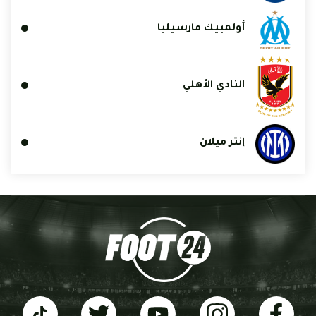
أولمبيك مارسيليا
النادي الأهلي
إنتر ميلان