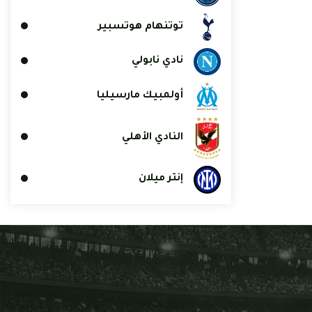
توتنهام هوتسبير
نادي نابولي
أولمبيك مارسيليا
النادي الأهلي
إنتر ميلان