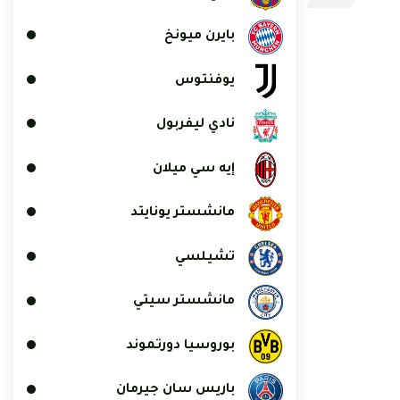
بايرن ميونخ
يوفنتوس
نادي ليفربول
إيه سي ميلان
مانشستر يونايتد
تشيلسي
مانشستر سيتي
بوروسيا دورتموند
باريس سان جيرمان