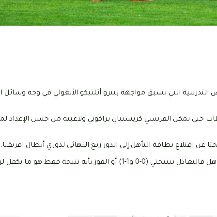
لتدريبية التي تسبق مواجهة بيترو أتلتيكو الأنغولي في وجه وسائل ال
 حتى تمكن الفرنسي كريستيان براكوني ولاعبيه من حسن الإعداد ل
ن اقتلاع بطاقة التأهل إلى الدور ربع النهائي لدوري أبطال افريقيا.
وسيكون ممثل كرة القدم التونسية أمام خيارات واضحة لتحقيق التأهل فالتعادل بنتيجتي (0-0 و1-1) أو الفوز بأية 