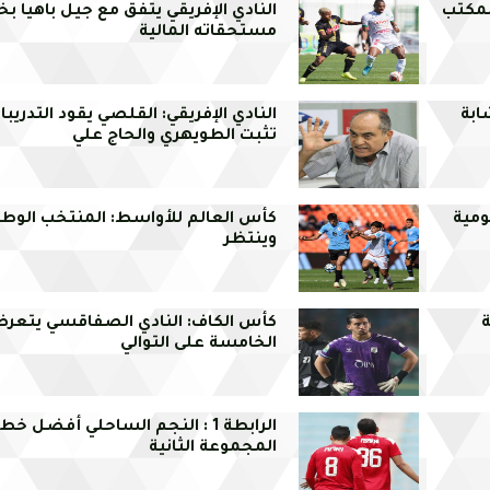
لمكتب
النادي الإفريقي يتفق مع جيل باهيا
مستحقاته المالية
شابة
النادي الإفريقي: القلصي يقود التدريبا
تثبت الطويهري والحاج علي
ومية
كأس العالم للأواسط: المنتخب الوطن
وينتظر
ة
كأس الكاف: النادي الصفاقسي يتعر
الخامسة على التوالي
الرابطة 1 : النجم الساحلي أفضل 
المجموعة الثانية