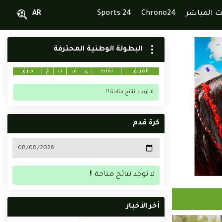
ث المباشر
Chrono24
Sports 24
AR
البطولة الوطنية المحترفة
الفريق
نقاط
ل
ف
ت
خ
فارق
لا توجد نتائج متاحة !!
كرة قدم
لا توجد نتائج متاحة !!
أخر الأخبار