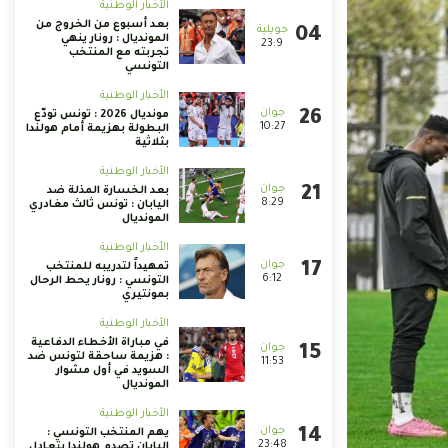
الأخبار الوطنية
بعد أسبوع من الخروج من
المونديال : رونار ينهي
23:9
تجربته مع المنتخب
التونسي
الأخبار الوطنية
مونديال 2026 : تونس تودّع
10:27
البطولة بهزيمة أمام هولندا
بثلاثية
الأخبار الوطنية
بعد الخسارة المذلة ضد
8:29
اليابان : تونس ثالث مغادري
المونديال
الأخبار الوطنية
تمهيداً لتدريبه للمنتخب
6:12
التونسي : رونار يحط الرحال
بمونتيري
الأخبار الوطنية
في مباراة الأخطاء الدفاعية
: هزيمة ساحقة لتونس ضد
11:53
السويد في أول مشوار
المونديال
الأخبار الوطنية
يهم المنتخب التونسي :
23:48
اليابان تصدم هولندا بتعادل