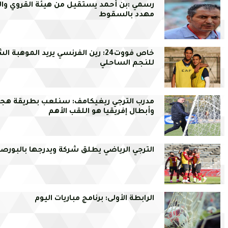
رسمي :بن أحمد يستقيل من هيئة القروي وا
مهدد بالسقوط
خاص فووت24: رين الفرنسي يريد الموهبة ال
للنجم الساحلي
مدرب الترجي ريغيكامف: سنلعب بطريقة هج
وأبطال إفريقيا هو اللقب الأهم
الترجي الرياضي يطلق شركة ويدرجها بالبورص
الرابطة الأولى: برنامج مباريات اليوم