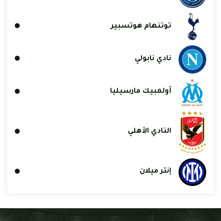
توتنهام هوتسبير
نادي نابولي
أولمبيك مارسيليا
النادي الأهلي
إنتر ميلان