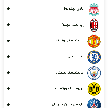
نادي ليفربول
إيه سي ميلان
مانشستر يونايتد
تشيلسي
مانشستر سيتي
بوروسيا دورتموند
باريس سان جيرمان