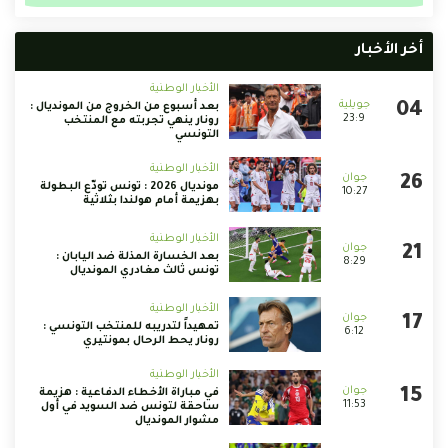
أخر الأخبار
الأخبار الوطنية
بعد أسبوع من الخروج من المونديال :
23:9
رونار ينهي تجربته مع المنتخب
التونسي
الأخبار الوطنية
مونديال 2026 : تونس تودّع البطولة
10:27
بهزيمة أمام هولندا بثلاثية
الأخبار الوطنية
بعد الخسارة المذلة ضد اليابان :
8:29
تونس ثالث مغادري المونديال
الأخبار الوطنية
تمهيداً لتدريبه للمنتخب التونسي :
6:12
رونار يحط الرحال بمونتيري
الأخبار الوطنية
في مباراة الأخطاء الدفاعية : هزيمة
11:53
ساحقة لتونس ضد السويد في أول
مشوار المونديال