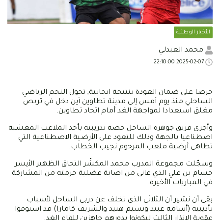
الأخبار الوطنية
محمد العبدلي
2025-02-07 22:10:00
حرصا على ضمان العودة بنتيجة ايجابية, تحول النجم الرياضي
الساحلي منذ يوم أمس إلى مدينة تطاوين أين دخل في تربص
مغلق استعدادا لمواجهة الغد أمام اتحاد تطاوين.
وأجرى فريق جوهرة الساحل حصة تدريبية بأحد الملاعب المعشبة
اصطناعيا بالجهة وذلك للتعود على الأرضية الاصطناعية التي
تظاهي أرضية ملعب المرحوم نجيب الخطاب.
وسجّلت مجموعة المدرب محمد المكشّر التحاق الظهير الأيسر
حسام بن علي الذي عانى من اصابة عضلية حرمته من المشاركة
في المباريات الأخيرة.
بقي أن نشير أن الثلاثي الذي تخلف عن دربي الساحل لأسباب
تأديبية (أسامة عبيد ونسيم هنيد والشريف كامارا) قد استوفوا
عقوبة الانذار الثالث ليكونوا بدورهم جاهزين للقاء الغد.