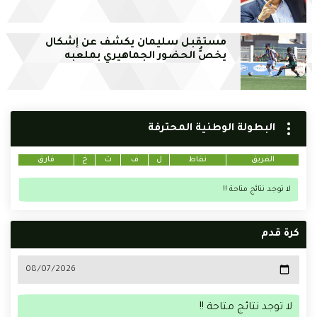
مستقبل سليمان يكشف عن إشكال
يخصُّ الحضور الجماهيري بملعبه
البطولة الوطنية المحترفة
الفريق
نقاط
ل
ف
ت
خ
فارق
لا توجد نتائج متاحة !!
كرة قدم
لا توجد نتائج متاحة !!