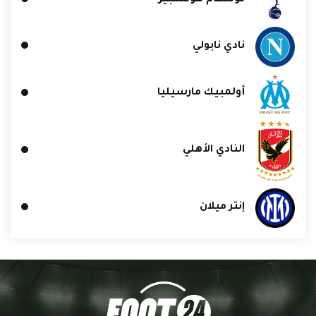
نادي نابولي
أولمبيك مارسيليا
النادي الأهلي
إنتر ميلان