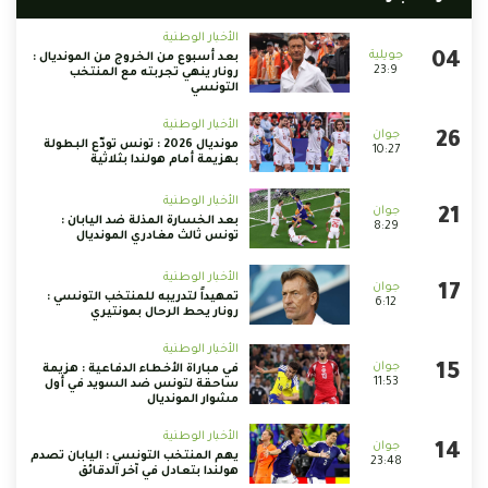
الأخبار الوطنية
بعد أسبوع من الخروج من المونديال :
23:9
رونار ينهي تجربته مع المنتخب
التونسي
الأخبار الوطنية
مونديال 2026 : تونس تودّع البطولة
10:27
بهزيمة أمام هولندا بثلاثية
الأخبار الوطنية
بعد الخسارة المذلة ضد اليابان :
8:29
تونس ثالث مغادري المونديال
الأخبار الوطنية
تمهيداً لتدريبه للمنتخب التونسي :
6:12
رونار يحط الرحال بمونتيري
الأخبار الوطنية
في مباراة الأخطاء الدفاعية : هزيمة
11:53
ساحقة لتونس ضد السويد في أول
مشوار المونديال
الأخبار الوطنية
يهم المنتخب التونسي : اليابان تصدم
23:48
هولندا بتعادل في آخر الدقائق