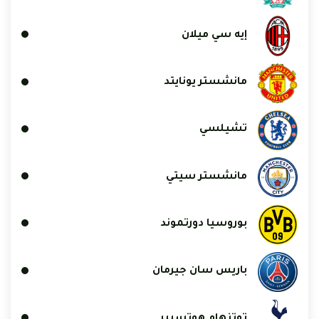
إيه سي ميلان
مانشستر يونايتد
تشيلسي
مانشستر سيتي
بوروسيا دورتموند
باريس سان جيرمان
توتنهام هوتسبير