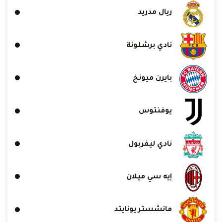
ريال مدريد
نادي برشلونة
بايرن ميونخ
يوفنتوس
نادي ليفربول
إيه سي ميلان
مانشستر يونايتد