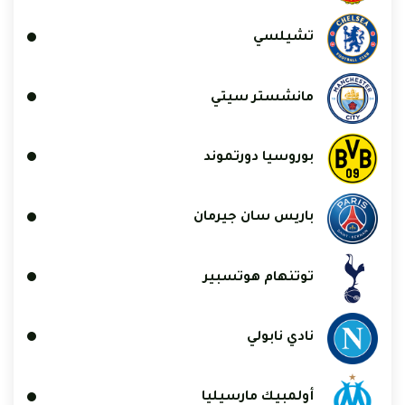
تشيلسي
مانشستر سيتي
بوروسيا دورتموند
باريس سان جيرمان
توتنهام هوتسبير
نادي نابولي
أولمبيك مارسيليا