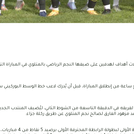
اث أهداف لهدفين على ضيفها النجم الرياضي بالمتلوي في المباراة الت
اعة من إنطلاق المباراة، قبل أن يُدرك لاعب خط الوسط البوركيني سا
ة لفريقه في الدقيقة التاسعة من الشوط الثاني، ليُضيف المنتدب الجدي
يُشار إلى أن القوافل تحتلُّ حالياً المركز قبل الأخير في ترتيب ال