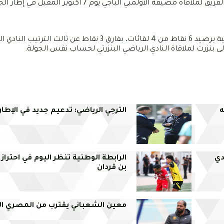
عن خامس الترتيب الإتحاد الرياضي ببن قردان، في وقت يستعدُّ فيه الفريق لملاقاة مُضيفه الأولمبي
من جهته، يحتلُّ فريق المناجم المركز الرابع في ترتيب المجموعة الثانية برصيد 6 نقاط من 4 لقائات، بفارق 3 نقاط عن ثالث
ى بنزرت لملاقاة النادي الرياضي البنزرتي لحساب نفس الجولة.
ه
الترجي الرياضي: تدعيم جديد في الإطار
دي
الرابطة الوطنية تنظر اليوم في احتراز
بن قردان
معين الشعباني يقترب من المصري ا