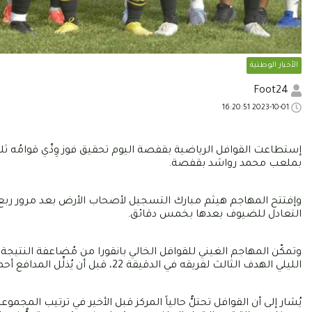
الأخبار الوطنية
Foot24
2023-10-01 16:20:51
إستطاعت القوافل الرياضية بقفصة اليوم تحقيق فوز وِدِّي قوامُه ثل
بملعب محمد رواشد بقفصة.
وإفتتح المهاجم هيثم مبارك التسجيل لأصحاب الأرض بعد مرور ربع س
التعادل للضيوف بعدها بخمس دقائق.
وتمكّن المهاجم الغيني للقوافل الخالي بانقورا من مُضاعفة النتيج
الليلي الهدف الثالث لفريقه في الدقيقة 22، قبل أن يُذلِّل المدافع أحمد مزهود الفارق لصالح نجم المتلوي عن طريق ركلة جزاء.