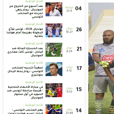
الأخبار الوطنية
بعد أسبوع من الخروج من
المونديال : رونار ينهي
23:9
تجربته مع المنتخب
التونسي
الأخبار الوطنية
مونديال 2026 : تونس تودّع
10:27
البطولة بهزيمة أمام هولندا
بثلاثية
الأخبار الوطنية
بعد الخسارة المذلة ضد
8:29
اليابان : تونس ثالث مغادري
المونديال
الأخبار الوطنية
تمهيداً لتدريبه للمنتخب
6:12
التونسي : رونار يحط الرحال
بمونتيري
الأخبار الوطنية
في مباراة الأخطاء الدفاعية
: هزيمة ساحقة لتونس ضد
11:53
السويد في أول مشوار
المونديال
الأخبار الوطنية
يهم المنتخب التونسي :
23:48
اليابان تصدم هولندا بتعادل