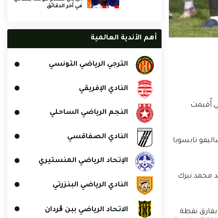
في آخر الدقائق
أهم الأندية العالمية
الترجي الرياضي التونسي
النادي الإفريقي
ي أُقيمت
النجم الرياضي الساحلي
النادي الصفاقسي
ليفو تابسوبا
الإتحاد الرياضي المنستيري
د محمد نيزك
النادي الرياضي البنزرتي
الاتحاد الرياضي ببن ڨردان
مجموعة الأولى لبطولة الرابطة المحترفة الأولى برصيد 5 نقاط من 4 مباريات، بفارق نقطة