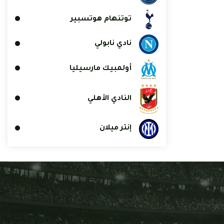
توتنهام هوتسبير
نادي نابولي
أولمبيك مارسيليا
النادي الأهلي
إنتر ميلان