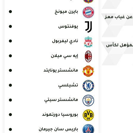
بايرن ميونخ
 عن غياب معز
يوفنتوس
نادي ليفربول
 المؤهل لكأس
إيه سي ميلان
مانشستر يونايتد
تشيلسي
مانشستر سيتي
بوروسيا دورتموند
باريس سان جيرمان