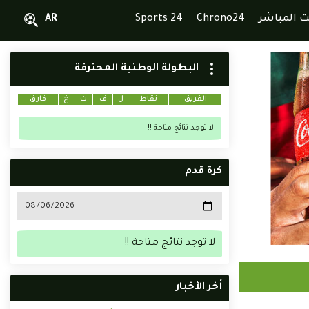
ث المباشر
Chrono24
Sports 24
AR
البطولة الوطنية المحترفة
الفريق
نقاط
ل
ف
ت
خ
فارق
لا توجد نتائج متاحة !!
كرة قدم
لا توجد نتائج متاحة !!
أخر الأخبار