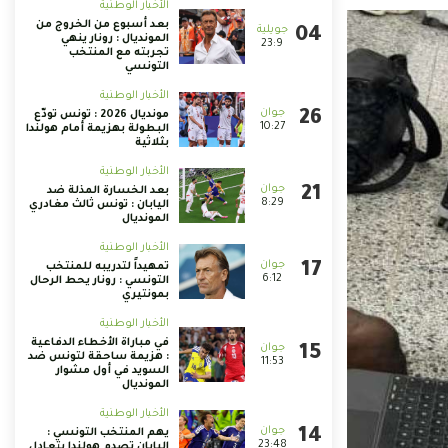
الأخبار الوطنية
بعد أسبوع من الخروج من
المونديال : رونار ينهي
23:9
تجربته مع المنتخب
التونسي
الأخبار الوطنية
مونديال 2026 : تونس تودّع
10:27
البطولة بهزيمة أمام هولندا
بثلاثية
الأخبار الوطنية
بعد الخسارة المذلة ضد
8:29
اليابان : تونس ثالث مغادري
المونديال
الأخبار الوطنية
تمهيداً لتدريبه للمنتخب
6:12
التونسي : رونار يحط الرحال
بمونتيري
الأخبار الوطنية
في مباراة الأخطاء الدفاعية
: هزيمة ساحقة لتونس ضد
11:53
السويد في أول مشوار
المونديال
الأخبار الوطنية
يهم المنتخب التونسي :
23:48
اليابان تصدم هولندا بتعادل