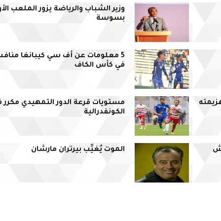
وزير الشباب والرياضة يزور الملعب الأ
بسوسة
5 معلومات عن أف سي كيبانغا منافس
في كأس الكاف
هزيمته
مستويات قرعة الدور التمهيدي مكرر 
الكونفدرالية
وش
الموت يُغيِّب بيرتران مارشان