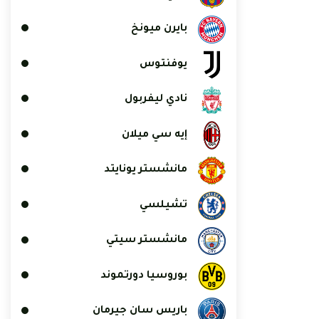
بايرن ميونخ
يوفنتوس
نادي ليفربول
إيه سي ميلان
مانشستر يونايتد
تشيلسي
مانشستر سيتي
بوروسيا دورتموند
باريس سان جيرمان