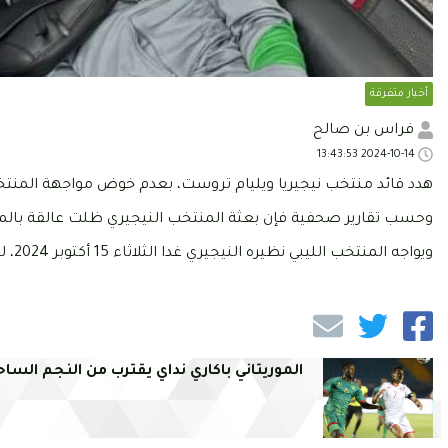
أخبار متفرقة
فراس بن صالح
2024-10-14 13:43:53
هدد قائد منتخب نيجيريا ويليام تروست، بعدم خوض مواجهة المنتخب
وحسب تقارير صحفية فإن بعثة المنتخب النيجيري ظلت عالقة بالمطار لمدة 12 ساعة بعد تحويل مسار الطائرة
ويواجه المنتخب الليبي نظيره النيجيري غدا الثلاثاء 15 أكتوبر 2024، لحساب الجولة الرابعة من تصفيات كأس أمم إفريقيا.
الموريتاني باكاري نداي يقترب من النجم الساح