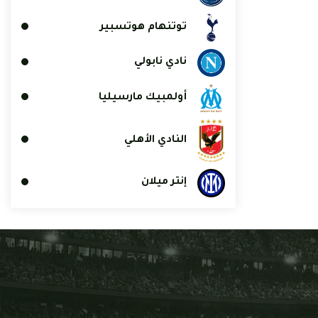
توتنهام هوتسبير
نادي نابولي
أولمبيك مارسيليا
النادي الأهلي
إنتر ميلان