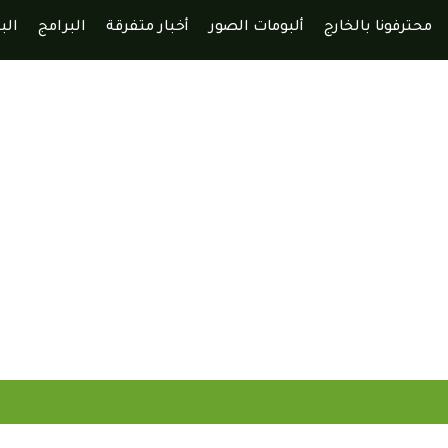
محترفونا بالخارج
ألبومات الصور
أخبار متفرقة
البرامج
الب