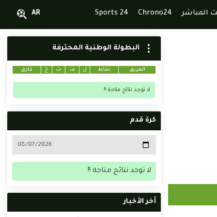
ث المباشر
Chrono24
Sports 24
AR
البطولة الوطنية المحترفة
الفريق
نقاط
ل
ف
ت
خ
فارق
لا توجد نتائج متاحة !!
كرة قدم
لا توجد نتائج متاحة !!
أخر الأخبار