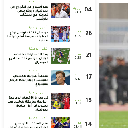
الأخبار الوطنية
بعد أسبوع من الخروج من
المونديال : رونار ينهي
23:9
تجربته مع المنتخب
التونسي
الأخبار الوطنية
مونديال 2026 : تونس تودّع
10:27
البطولة بهزيمة أمام هولندا
بثلاثية
الأخبار الوطنية
بعد الخسارة المذلة ضد
8:29
اليابان : تونس ثالث مغادري
المونديال
الأخبار الوطنية
تمهيداً لتدريبه للمنتخب
6:12
التونسي : رونار يحط الرحال
بمونتيري
الأخبار الوطنية
في مباراة الأخطاء الدفاعية
: هزيمة ساحقة لتونس ضد
11:53
السويد في أول مشوار
المونديال
الأخبار الوطنية
يهم المنتخب التونسي :
23:48
اليابان تصدم هولندا بتعادل