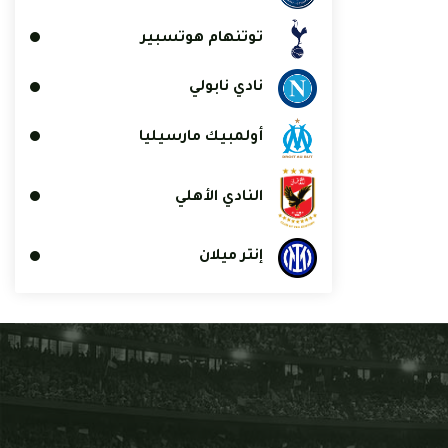
توتنهام هوتسبير
نادي نابولي
أولمبيك مارسيليا
النادي الأهلي
إنتر ميلان