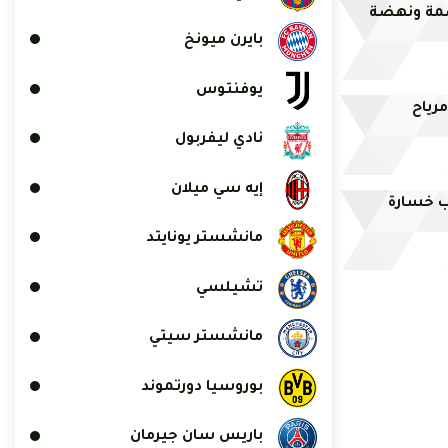
اصمة ونهضة
بايرن ميونخ
يوفنتوس
رياح
نادي ليفربول
إيه سي ميلان
ب خسارة
مانشستر يونايتد
تشيلسي
مانشستر سيتي
بوروسيا دورتموند
باريس سان جيرمان