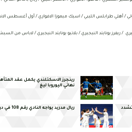
ولي / أهلي طرابلس الليبي / اسيك ميموزا الافواري / أول أغسطس الانغ
ري / ريفرز يونايتد النيجيري / بلاتيو يونايتد النيجيري / لاباس من السي
رينجرز الاسكتلندي يكمل عقد المتأه
نهائي اليوروبا ليغ
تشدد
ريال مدريد يواجه النادي رقم 108 في دوري الأبطال