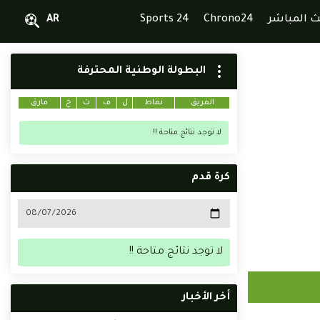
ث المباشر
Chrono24
Sports 24
AR
البطولة الوطنية المحترفة
الفريق
نقاط
ل
ف
ت
خ
فارق
لا توجد نتائج متاحة !!
كرة قدم
لا توجد نتائج متاحة !!
أخر الأخبار