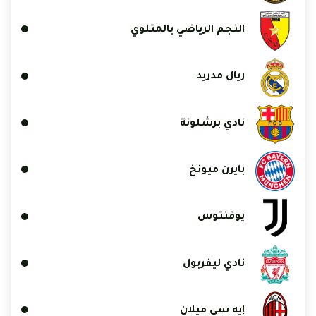
النجم الرياضي بالمتلوي
ريال مدريد
نادي برشلونة
بايرن ميونخ
يوفنتوس
نادي ليفربول
إيه سي ميلان