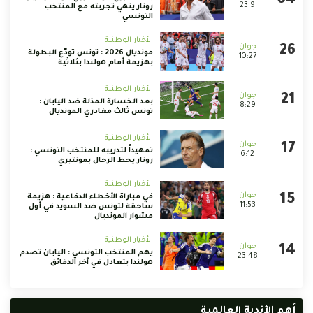
23:9
رونار ينهي تجربته مع المنتخب
التونسي
الأخبار الوطنية
مونديال 2026 : تونس تودّع البطولة
10:27
بهزيمة أمام هولندا بثلاثية
الأخبار الوطنية
بعد الخسارة المذلة ضد اليابان :
8:29
تونس ثالث مغادري المونديال
الأخبار الوطنية
تمهيداً لتدريبه للمنتخب التونسي :
6:12
رونار يحط الرحال بمونتيري
الأخبار الوطنية
في مباراة الأخطاء الدفاعية : هزيمة
11:53
ساحقة لتونس ضد السويد في أول
مشوار المونديال
الأخبار الوطنية
يهم المنتخب التونسي : اليابان تصدم
23:48
هولندا بتعادل في آخر الدقائق
أهم الأندية العالمية