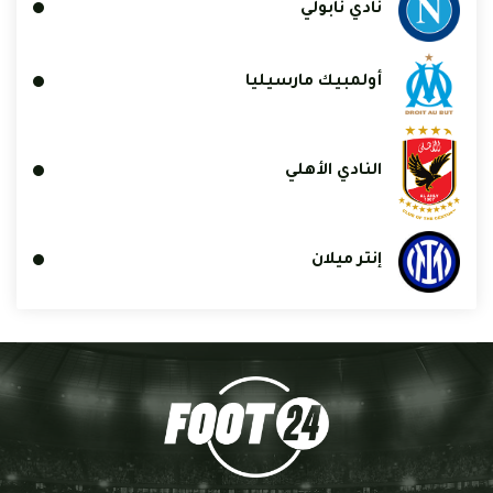
نادي نابولي
أولمبيك مارسيليا
النادي الأهلي
إنتر ميلان