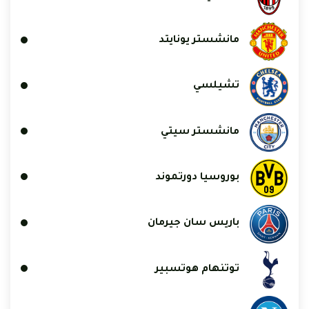
مانشستر يونايتد
تشيلسي
مانشستر سيتي
بوروسيا دورتموند
باريس سان جيرمان
توتنهام هوتسبير