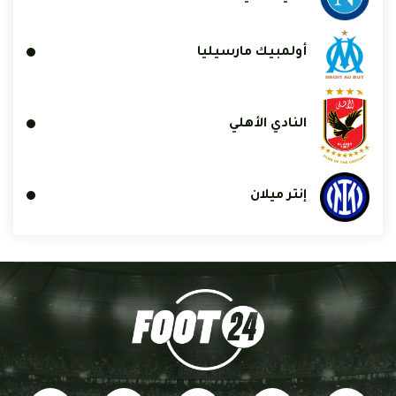
أولمبيك مارسيليا
النادي الأهلي
إنتر ميلان