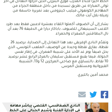
الحظ أخيراً لأبناء المدرب فوزي البنزرتي الذين أدركوا التعادل في آخر
ثواني المباراة عن طريق تسديدة من داخل منطقة الجزاء من
المهاجم الكونغولي فيليب كينزومبي بعد تمريرة حاسمة من
زميله بلال آيت مالك.
يشار إلى أن الضيوف أكملوا اللقاء بعشرة لاعبين فقط بعد طرد
اللاعب السينيغالي للضيوف، باباكار ديارا في الدقيقة 76 بعد أن
نال البطاقتين الصفراء والحمراء.
وتقدّم النادي الإفريقي بعد هذا التعادل إلى الصدارة، برصيد 26
نقطة، بفارق نقطة وحيدة عن الوصيف، الملعب التونسي، الذي
يحل ضيفاً يوم غد الأحد على شبيبة العمران، في إطار نفس
الجولة، فيما يقبع مستقبل سليمان بالمركز الرابع عشر برصيد
10 نقاط، بالتساوي مع صاحبي المركزين 12 و13، الشبيبة
القيروانية ومستقبل المرسى.
محمد أمين بالليري
النادي الصفاقسي: القلصي يباشر مهامه
في الإدارة الفنية وشيم الجبالي على الخط