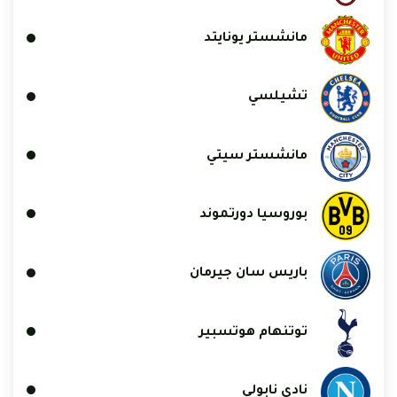
مانشستر يونايتد
تشيلسي
مانشستر سيتي
بوروسيا دورتموند
باريس سان جيرمان
توتنهام هوتسبير
نادي نابولي