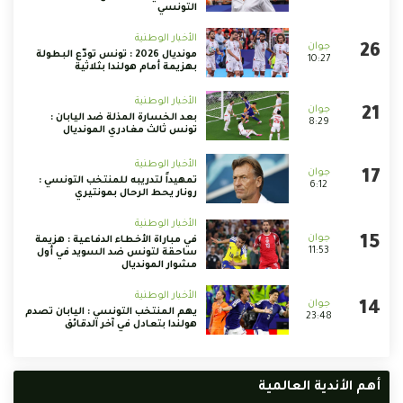
التونسي
الأخبار الوطنية
مونديال 2026 : تونس تودّع البطولة
10:27
بهزيمة أمام هولندا بثلاثية
الأخبار الوطنية
بعد الخسارة المذلة ضد اليابان :
8:29
تونس ثالث مغادري المونديال
الأخبار الوطنية
تمهيداً لتدريبه للمنتخب التونسي :
6:12
رونار يحط الرحال بمونتيري
الأخبار الوطنية
في مباراة الأخطاء الدفاعية : هزيمة
11:53
ساحقة لتونس ضد السويد في أول
مشوار المونديال
الأخبار الوطنية
يهم المنتخب التونسي : اليابان تصدم
23:48
هولندا بتعادل في آخر الدقائق
أهم الأندية العالمية