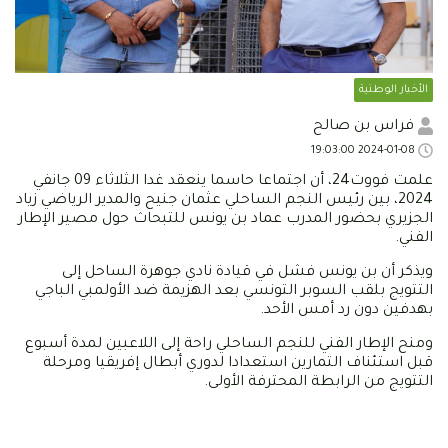
الأخبار الوطنية
فراس بن صالح
2024-01-08 19:03:00
علمت فووت24، أن اجتماعا حاسما ينعقد غدا الثلاثاء 09 جانفي
2024، بين رئيس النجم الساحلي عثمان جنيح والمدير الرياضي زياد
الجزيري بحضور المدرب عماد بن يونس للتبحاث حول مصير الإطار
الفني.
ويذكر أن بن يونس فشل في قيادة نادي جوهرة الساحل إلى
التتويج بلقب السوبر التونسي بعد الهزيمة ضد الأولمبي الباجي
بهدفين دون رد أمس الأحد.
ومنح الإطار الفني للنجم الساحلي راحة إلى اللاعبين لمدة أسبوع
قبل استئناف التمارين استعدادا لدوري أبطال إفريقيا ومرحلة
التتويج من الرابطة المحترفة الأولى.