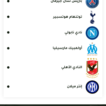
باريس سان جيرمان
توتنهام هوتسبير
نادي نابولي
أولمبيك مارسيليا
النادي الأهلي
إنتر ميلان