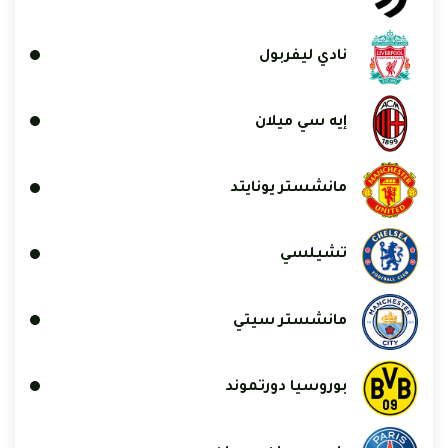
نادي ليفربول
إيه سي ميلان
مانشستر يونايتد
تشيلسي
مانشستر سيتي
بوروسيا دورتموند