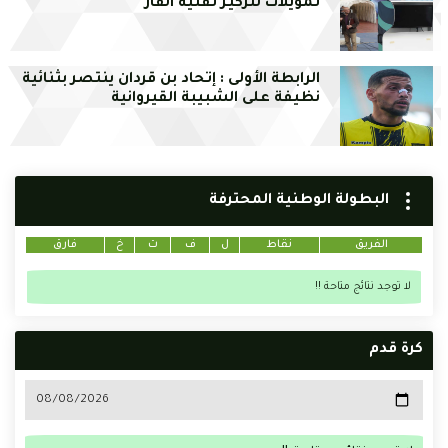
تمويلات لتركيز تقنية الفار
الرابطة الأولى : إتحاد بن قردان ينتصر بثنائية
نظيفة على الشبيبة القيروانية
البطولة الوطنية المحترفة
الفريق
نقاط
ل
ف
ت
خ
فارق
لا توجد نتائج متاحة !!
كرة قدم