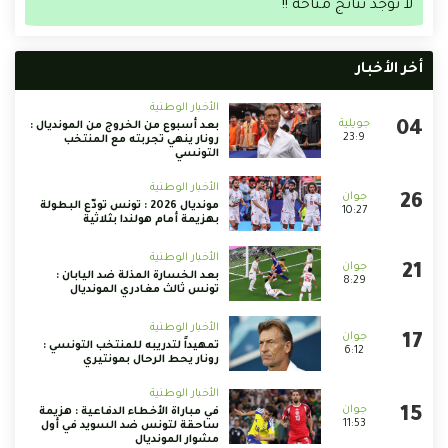
لا توجد نتائج متاحة !!
أخر الأخبار
الأخبار الوطنية
بعد أسبوع من الخروج من المونديال :
23:9
رونار ينهي تجربته مع المنتخب
التونسي
الأخبار الوطنية
مونديال 2026 : تونس تودّع البطولة
10:27
بهزيمة أمام هولندا بثلاثية
الأخبار الوطنية
بعد الخسارة المذلة ضد اليابان :
8:29
تونس ثالث مغادري المونديال
الأخبار الوطنية
تمهيداً لتدريبه للمنتخب التونسي :
6:12
رونار يحط الرحال بمونتيري
الأخبار الوطنية
في مباراة الأخطاء الدفاعية : هزيمة
11:53
ساحقة لتونس ضد السويد في أول
مشوار المونديال