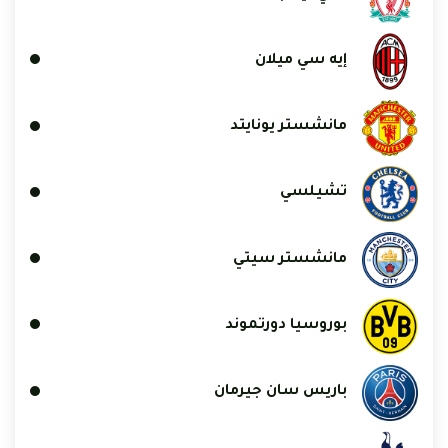
إيه سي ميلان
مانشستر يونايتد
تشيلسي
مانشستر سيتي
بوروسيا دورتموند
باريس سان جيرمان