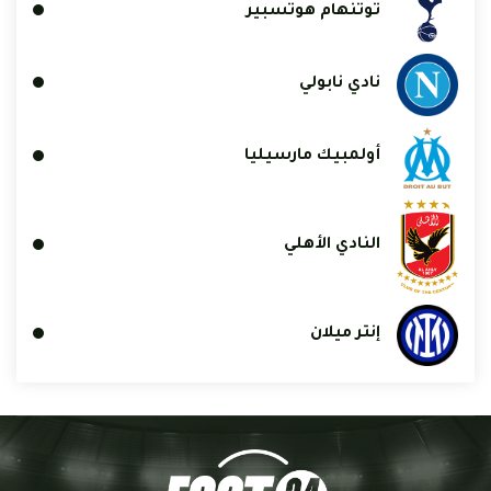
توتنهام هوتسبير
نادي نابولي
أولمبيك مارسيليا
النادي الأهلي
إنتر ميلان