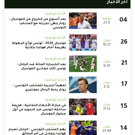
أخر الأخبار
الأخبار الوطنية
بعد أسبوع من الخروج من المونديال :
23:9
رونار ينهي تجربته مع المنتخب
التونسي
الأخبار الوطنية
مونديال 2026 : تونس تودّع البطولة
10:27
بهزيمة أمام هولندا بثلاثية
الأخبار الوطنية
بعد الخسارة المذلة ضد اليابان :
8:29
تونس ثالث مغادري المونديال
الأخبار الوطنية
تمهيداً لتدريبه للمنتخب التونسي :
6:12
رونار يحط الرحال بمونتيري
الأخبار الوطنية
في مباراة الأخطاء الدفاعية : هزيمة
11:53
ساحقة لتونس ضد السويد في أول
مشوار المونديال
الأخبار الوطنية
يهم المنتخب التونسي : اليابان تصدم
23:48
هولندا بتعادل في آخر الدقائق