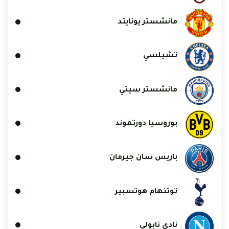
مانشستر يونايتد
تشيلسي
مانشستر سيتي
بوروسيا دورتموند
باريس سان جيرمان
توتنهام هوتسبير
نادي نابولي