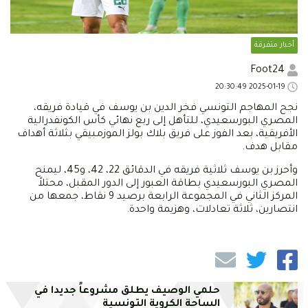
أخبار متفرقة
Foot24
2025-01-19 20:30:49
نجح المهاجم التونسي فخر الدين بن يوسف في قيادة فريقه،
المصري البورسعيدي، للتأهل إلى ربع نهائي كأس الكونفدرالية
الأفريقية، بعد الفوز على فريق بلاك بولز الموزمبيقي بثلاثة أهداف
مقابل هدف.
وأحرز بن يوسف ثلاثية فريقه في الدقائق 22، 42، و45، ليمنح
المصري البورسعيدي بطاقة العبور إلى الدور المقبل، محتلاً
المركز الثاني في المجموعة الرابعة برصيد 9 نقاط، جمعها من
انتصارين، ثلاثة تعادلات، وهزيمة واحدة.
حلمي الوصيف يطلق مشروعاً جديدا في
الساحة الكروية التونسية