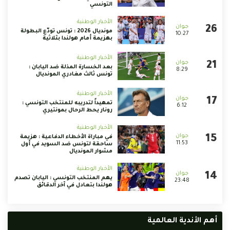
التونسي
الأخبار الوطنية
مونديال 2026 : تونس تودّع البطولة
10:27
بهزيمة أمام هولندا بثلاثية
الأخبار الوطنية
بعد الخسارة المذلة ضد اليابان :
8:29
تونس ثالث مغادري المونديال
الأخبار الوطنية
تمهيداً لتدريبه للمنتخب التونسي :
6:12
رونار يحط الرحال بمونتيري
الأخبار الوطنية
في مباراة الأخطاء الدفاعية : هزيمة
11:53
ساحقة لتونس ضد السويد في أول
مشوار المونديال
الأخبار الوطنية
يهم المنتخب التونسي : اليابان تصدم
23:48
هولندا بتعادل في آخر الدقائق
أهم الأندية العالمية