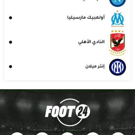
أولمبيك مارسيليا
النادي الأهلي
إنتر ميلان