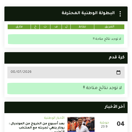
البطولة الوطنية المحترفة
الفريق
نقاط
ل
ف
ت
خ
فارق
لا توجد نتائج متاحة !!
كرة قدم
لا توجد نتائج متاحة !!
أخر الأخبار
الأخبار الوطنية
بعد أسبوع من الخروج من المونديال :
23:9
رونار ينهي تجربته مع المنتخب
التونسي