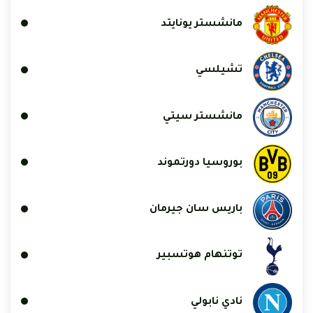
مانشستر يونايتد
تشيلسي
مانشستر سيتي
بوروسيا دورتموند
باريس سان جيرمان
توتنهام هوتسبير
نادي نابولي