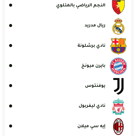
النجم الرياضي بالمتلوي
ريال مدريد
نادي برشلونة
بايرن ميونخ
يوفنتوس
نادي ليفربول
إيه سي ميلان