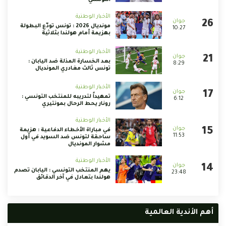
الأخبار الوطنية
مونديال 2026 : تونس تودّع البطولة
10:27
بهزيمة أمام هولندا بثلاثية
الأخبار الوطنية
بعد الخسارة المذلة ضد اليابان :
8:29
تونس ثالث مغادري المونديال
الأخبار الوطنية
تمهيداً لتدريبه للمنتخب التونسي :
6:12
رونار يحط الرحال بمونتيري
الأخبار الوطنية
في مباراة الأخطاء الدفاعية : هزيمة
11:53
ساحقة لتونس ضد السويد في أول
مشوار المونديال
الأخبار الوطنية
يهم المنتخب التونسي : اليابان تصدم
23:48
هولندا بتعادل في آخر الدقائق
أهم الأندية العالمية